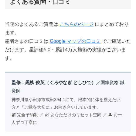
よくある質問・口コミ
当院のよくあるご質問は
こちらのページ
にまとめており
ます。
患者さまの口コミは
Google マップの口コミ
でご確認いた
だけます。星評価5.0・累計4万人施術の実績がございま
す。
監修：黒柳 俊英（くろやなぎ としひで）
／国家資格 鍼
灸師
神奈川県小田原市成田394-1にて、根本的に体を整えたい
方と「ご縁を大切に」お向き合いしています。
🔐 完全予約制 ／ 🌿 あなただけのリセット空間 ／ 👤 お一
人ずつ丁寧に