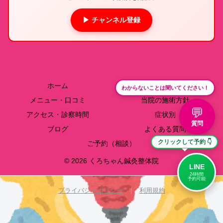
▶ チャンネル登録
ホーム
院長紹介
わからないことは聞いてください！
メニュー・口コミ
当院の施術方針
💬
アクセス・診察時間
症状別
質問
ブログ
よくある質問
クリックして予約 👇
ご予約（相談）
© 2026 くろちゃん鍼灸整体院
LINE
24時間
予約可能
プライバシーポリシー
｜
利用規約