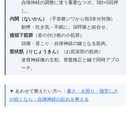
自律神経の調整に使う重要なツボ。3秒×5回押
し。
内関（ないかん）
（手首横ジワから指3本分肘側）
動悸・吐き気・不眠に。深呼吸と組合せ。
後頭下筋群
（首の付け根の小筋群）
頭痛・首こり・自律神経の鍵となる筋肉。
梨状筋（りじょうきん）
（お尻深部の筋肉）
坐骨神経痛の主犯。骨盤矯正と鍼で同時アプロ
ーチ。
▼ あわせて整えたい方へ：
暑さ・火照り・寝苦しさ
が続くなら：自律神経の乱れを整える