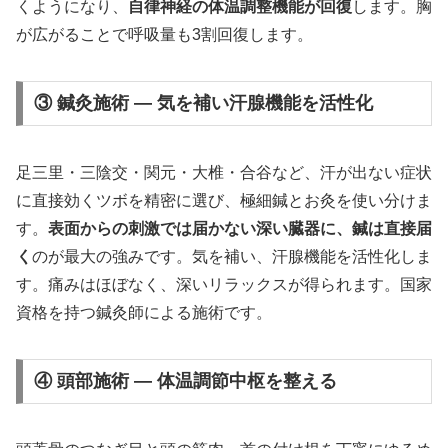
くようになり、
自律神経の体温調整機能が回復
します。胸
が広がることで呼吸量も3割回復します。
③ 鍼灸施術 — 気を補い汗腺機能を活性化
足三里・三陰交・関元・大椎・合谷など、汗が出ない症状
に直接効くツボを精密に選び、極細鍼とお灸を使い分けま
す。
表面からの刺激では届かない深い臓器に、鍼は直接届
く
のが最大の強みです。気を補い、汗腺機能を活性化しま
す。痛みはほぼなく、深いリラックスが得られます。国家
資格を持つ鍼灸師による施術です。
④ 頭部施術 — 体温調節中枢を整える