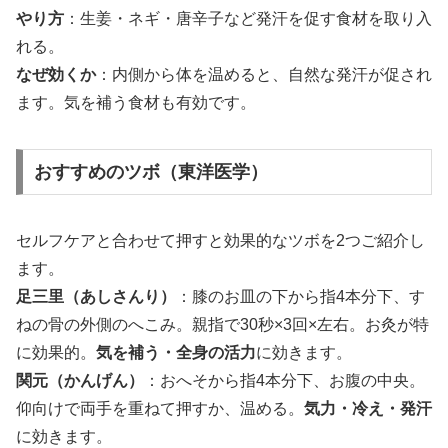
やり方
：生姜・ネギ・唐辛子など発汗を促す食材を取り入
れる。
なぜ効くか
：内側から体を温めると、自然な発汗が促され
ます。気を補う食材も有効です。
おすすめのツボ（東洋医学）
セルフケアと合わせて押すと効果的なツボを2つご紹介し
ます。
足三里（あしさんり）
：膝のお皿の下から指4本分下、す
ねの骨の外側のへこみ。親指で30秒×3回×左右。お灸が特
に効果的。
気を補う・全身の活力
に効きます。
関元（かんげん）
：おへそから指4本分下、お腹の中央。
仰向けで両手を重ねて押すか、温める。
気力・冷え・発汗
に効きます。