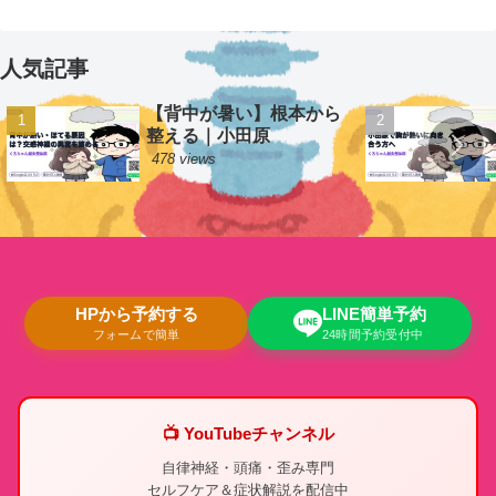
人気記事
【背中が暑い】根本から
整える｜小田原
478 views
HPから予約する
LINE簡単予約
フォームで簡単
24時間予約受付中
📺 YouTubeチャンネル
自律神経・頭痛・歪み専門
セルフケア＆症状解説を配信中