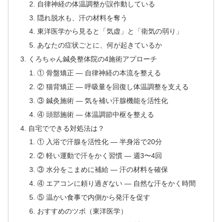
自律神経の体温調整が誤作動している
隠れ脱水も、汗の材料を奪う
東洋医学から見ると「気虚」と「衛気の弱り」
あなたの症状ごとに、何が起きているか
くろちゃん鍼灸整体院の4施術アプローチ
① 骨盤矯正 — 自律神経の本流を整える
② 猫背矯正 — 呼吸量を回復し体温調整を支える
③ 鍼灸施術 — 気を補い汗腺機能を活性化
④ 頭部施術 — 体温調節中枢を整える
自宅でできる対処法は？
① 入浴で汗腺を活性化 — 半身浴で20分
② 軽い運動で汗をかく習慣 — 週3〜4回
③ 水分をこまめに補給 — 汗の材料を確保
④ エアコンに頼り過ぎない — 自然な汗をかく時間
⑤ 温かい食事で内側から発汗を促す
おすすめのツボ（東洋医学）