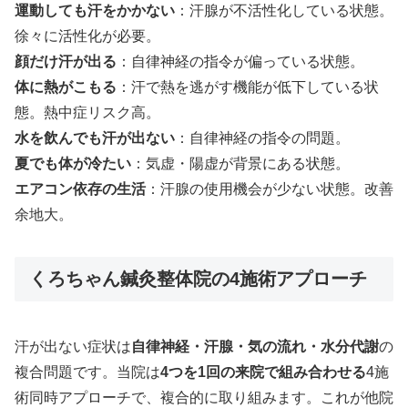
運動しても汗をかかない
：汗腺が不活性化している状態。
徐々に活性化が必要。
顔だけ汗が出る
：自律神経の指令が偏っている状態。
体に熱がこもる
：汗で熱を逃がす機能が低下している状
態。熱中症リスク高。
水を飲んでも汗が出ない
：自律神経の指令の問題。
夏でも体が冷たい
：気虚・陽虚が背景にある状態。
エアコン依存の生活
：汗腺の使用機会が少ない状態。改善
余地大。
くろちゃん鍼灸整体院の4施術アプローチ
汗が出ない症状は
自律神経・汗腺・気の流れ・水分代謝
の
複合問題です。当院は
4つを1回の来院で組み合わせる
4施
術同時アプローチで、複合的に取り組みます。これが他院