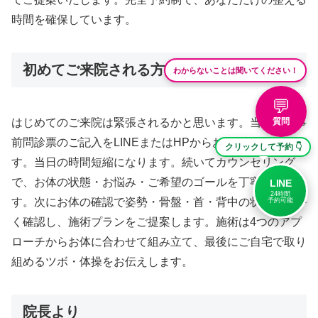
時間を確保しています。
初めてご来院される方へ
わからないことは聞いてください！
💬
質問
はじめてのご来院は緊張されるかと思います。当院では事
前問診票のご記入をLINEまたはHPからお願いしておりま
クリックして予約 👇
す。当日の時間短縮になります。続いてカウンセリング
で、お体の状態・お悩み・ご希望のゴールを丁寧に伺いま
LINE
24時間
す。次にお体の確認で姿勢・骨盤・首・背中の状態を細か
予約可能
く確認し、施術プランをご提案します。施術は4つのアプ
ローチからお体に合わせて組み立て、最後にご自宅で取り
組めるツボ・体操をお伝えします。
院長より