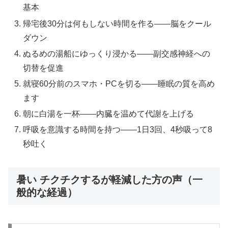
基本
帰宅後30分は何もしない時間を作る——脳をクール
ダウン
ぬるめの湯船にゆっくり浸かる——副交感神経への
切替を促進
就寝60分前のスマホ・PCを切る——睡眠の質を高め
ます
朝に白湯を一杯——内臓を温めて代謝を上げる
呼吸を意識する時間を持つ——1日3回、4秒吸って8
秒吐く
暑い チクチクするが軽減した方の声（一
般的な経過）