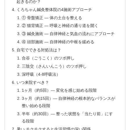
起きるのか？
くろちゃん鍼灸整体院の4施術アプローチ
① 骨盤矯正 — 体の土台を整える
② 猫背矯正 — 呼吸と神経の通り道を開く
③ 鍼灸施術 — 自律神経と気血の流れにアプローチ
④ 頭部施術 — 自律神経の中枢を緩める
自宅でできる対処法は？
合谷（ごうこく）のツボ押し
三陰交（さんいんこう）のツボ押し
深呼吸（4-8呼吸法）
いつ来院すべき？
1ヶ月（約5回）— 変化を感じ始める段階
3ヶ月（約15回）— 自律神経の根本的なバランスが
整い始める段階
半年（約30回）— 整った状態を「当たり前」にす
る段階
暑い チクチクすると生活習慣の深い関係