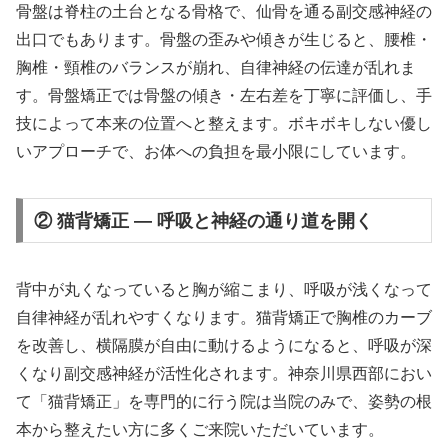
骨盤は脊柱の土台となる骨格で、仙骨を通る副交感神経の
出口でもあります。骨盤の歪みや傾きが生じると、腰椎・
胸椎・頸椎のバランスが崩れ、自律神経の伝達が乱れま
す。骨盤矯正では骨盤の傾き・左右差を丁寧に評価し、手
技によって本来の位置へと整えます。ボキボキしない優し
いアプローチで、お体への負担を最小限にしています。
② 猫背矯正 — 呼吸と神経の通り道を開く
背中が丸くなっていると胸が縮こまり、呼吸が浅くなって
自律神経が乱れやすくなります。猫背矯正で胸椎のカーブ
を改善し、横隔膜が自由に動けるようになると、呼吸が深
くなり副交感神経が活性化されます。神奈川県西部におい
て「猫背矯正」を専門的に行う院は当院のみで、姿勢の根
本から整えたい方に多くご来院いただいています。