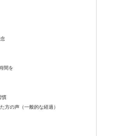
理念
時間を
習慣
した方の声（一般的な経過）