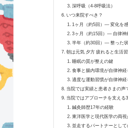
深呼吸（4-8呼吸法）
いつ来院すべき？
1ヶ月（約5回）— 変化を
3ヶ月（約15回）— 自律
半年（約30回）— 整った
朝は元気 夕方 疲れると生活
睡眠の質が整えの鍵
食事と腸内環境が自律神経
適度な運動習慣が自律神経
当院では実績と患者さまの声
当院ではアプローチを支える
鍼灸師歴17年の経験
東洋医学と現代医学の両視
並走するパートナーとして