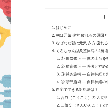
目
はじめに
朝は元気 夕方 疲れるの原因
なぜなぜ朝は元気 夕方 疲れ
くろちゃん鍼灸整体院の4施
① 骨盤矯正 — 体の土台を
② 猫背矯正 — 呼吸と神
③ 鍼灸施術 — 自律神経
④ 頭部施術 — 自律神経
自宅でできる対処法は？
合谷（ごうこく）のツボ押
三陰交（さんいんこう）の