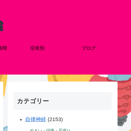
時間
症状別
ブログ
カテゴリー
自律神経
(2153)
めまい・頭痛・耳鳴り