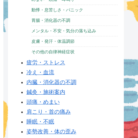
動悸・息苦しさ・パニック
胃腸・消化器の不調
メンタル・不安・気分の落ち込み
皮膚・発汗・体温調節
その他の自律神経症状
疲労・ストレス
冷え・血流
内臓・消化器の不調
鍼灸・施術案内
頭痛・めまい
肩こり・首の痛み
睡眠・不眠
姿勢改善・体の歪み