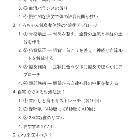
③ 血流バランスの偏り
④ 慢性的な疲労で体の許容範囲が狭い
くろちゃん鍼灸整体院の4施術アプローチ
① 骨盤矯正 — 骨盤を整え、全身の血流と神経の土
台を作る
② 猫背矯正 — 猫背・首こりを整え、神経と血流ル
ートを解放する
③ 鍼灸施術 — 症状に合うツボに鍼灸で穏やかにア
プローチ
④ 頭部施術 — 頭部から自律神経の中枢を整える
自宅でできる対処法は？
① 首回しと肩甲骨ストレッチ（各10回）
② 深呼吸（4秒吸って8秒吐く×10回）
③ 23時就寝のリズム
おすすめのツボ
いつ来院すべき？