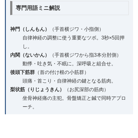
専門用語ミニ解説
神門（しんもん）
（手首横ジワ・小指側）
自律神経の調整に使う重要なツボ。3秒×5回押
し。
内関（ないかん）
（手首横ジワから指3本分肘側）
動悸・吐き気・不眠に。深呼吸と組合せ。
後頭下筋群
（首の付け根の小筋群）
頭痛・首こり・自律神経の鍵となる筋肉。
梨状筋（りじょうきん）
（お尻深部の筋肉）
坐骨神経痛の主犯。骨盤矯正と鍼で同時アプロ
ーチ。