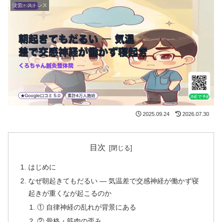
疲労・ストレス
2025.09.24
2026.07.30
目次
はじめに
なぜ朝起きてもだるい ― 気温差で交感神経が働かず寝
起きが重くなが起こるのか
① 自律神経の乱れが背景にある
② 骨格・筋肉の歪み