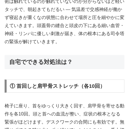
術は触れているのか触れていないのか分からないほど軽い
タッチで、朝起きてもだるい ― 気温差で交感神経が働か
ず寝起きが重くなの状態に合わせて場所と圧を細やかに変
えていきます。頭蓋骨の縫合と頭皮の下にある細い血管・
神経・リンパに優しい刺激が届き、体の根本にある司令塔
の緊張が解けていきます。
自宅でできる対処法は？
① 首回しと肩甲骨ストレッチ（各10回）
椅子に座り、首をゆっくり大きく回す、肩甲骨を寄せる動
作を各10回。頭と首への血流が整い、症状の根本となる
緊張がほどけます。デスクワークの合間にも有効です。無