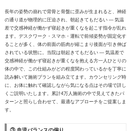
長年の姿勢の崩れで背骨と骨盤に歪みが生まれると、神経
の通り道が物理的に圧迫され、朝起きてもだるい ― 気温
差で交感神経が働かず寝起きが重くなを起こす指令が乱れ
ます。デスクワーク・スマホ・運転で前傾姿勢が固定化す
ることが多く、体の前面の筋肉が縮こまり後面が引き伸ば
されている状態に。当院は朝起きてもだるい ― 気温差で
交感神経が働かず寝起きが重くなを抱える方一人ひとりの
体の中で、この仕組みがどの程度関わっているかを丁寧に
読み解いて施術プランを組み立てます。カウンセリング時
に、お体に触れて確認しながら気になる点はその場で詳し
くご説明いたします。累計4万人施術の中で見えてきたパ
ターンと照らし合わせて、最適なアプローチをご提案しま
す。
③ 血流バランスの偏り