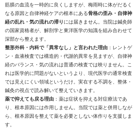
筋膜の血流を一時的に良くしますが、梅雨時に体がだるく
なる原因と自律神経ケアの根本にある
骨格の歪み・自律神
経の乱れ・気の流れの滞り
には届きません。当院は鍼灸師
の国家資格者が、解剖学と東洋医学の知識を組み合わせて
深部から整えます。
整形外科・内科で「異常なし」と言われた理由
：レントゲ
ン・血液検査では構造的・代謝的異常を見ますが、自律神
経のバランス・気の流れは普通の検査では映りません。こ
れは医学的に問題がないというより、現代医学の通常検査
では見えにくい領域というだけ。実在する不調を、整体・
鍼灸の視点で読み解いて整えていきます。
薬で抑えても戻る理由
：薬は症状を抑える対症療法であ
り、根本原因には作用しません。当院では薬と併用しなが
ら、根本原因を整えて薬を必要としない体作りを支援しま
す。