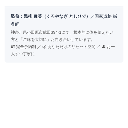
監修：黒柳 俊英（くろやなぎ としひで）
／国家資格 鍼
灸師
神奈川県小田原市成田394-1にて、根本的に体を整えたい
方と「ご縁を大切に」お向き合いしています。
🔐 完全予約制 ／ 🌿 あなただけのリセット空間 ／ 👤 お一
人ずつ丁寧に