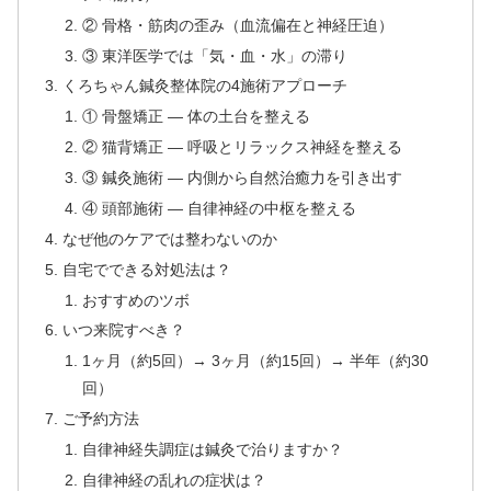
② 骨格・筋肉の歪み（血流偏在と神経圧迫）
③ 東洋医学では「気・血・水」の滞り
くろちゃん鍼灸整体院の4施術アプローチ
① 骨盤矯正 — 体の土台を整える
② 猫背矯正 — 呼吸とリラックス神経を整える
③ 鍼灸施術 — 内側から自然治癒力を引き出す
④ 頭部施術 — 自律神経の中枢を整える
なぜ他のケアでは整わないのか
自宅でできる対処法は？
おすすめのツボ
いつ来院すべき？
1ヶ月（約5回）→ 3ヶ月（約15回）→ 半年（約30
回）
ご予約方法
自律神経失調症は鍼灸で治りますか？
自律神経の乱れの症状は？