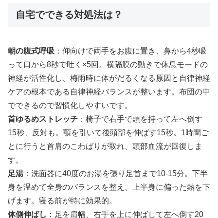
自宅でできる対処法は？
朝の腹式呼吸
：仰向けで両手をお腹に置き、鼻から4秒吸
って口から8秒で吐く×5回。横隔膜の動きで休息モードの
神経が活性化し、梅雨時に体がだるくなる原因と自律神経
ケアの根本である自律神経バランスが整います。布団の中
でできるので習慣化しやすいです。
首ゆるめストレッチ
：椅子で右手で頭を持って左へ倒す
15秒、反対も。顎を引いて後頭部を伸ばす15秒。1時間ご
とに行うと首肩のこわばりが取れ、頭部血流が回復しま
す。
足湯
：洗面器に40度のお湯を張り足首まで10-15分。下半
身を温めて全身のバランスを整え、上半身に偏った熱を下
げます。寝る前が特に効果的。
体側伸ばし
：足を肩幅、右手を上に伸ばして左へ倒す20