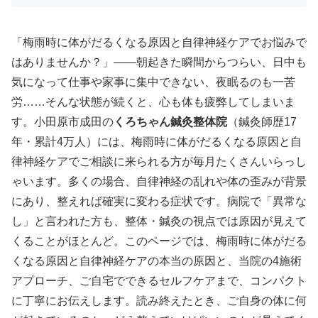
「梅雨時に体がだるくなる原因と自律神経ケアでお悩みで
はありませんか？」——朝起きた瞬間からつらい、日中も
気になって仕事や家事に集中できない、夜眠るのも一苦
労……そんな状態が続くと、心も体も疲弊してしまいま
す。小田原市成田の
くろちゃん鍼灸整体院
（鍼灸師歴17
年・累計4万人）には、梅雨時に体がだるくなる原因と自
律神経ケアでご相談に来られる方が毎月たくさんいらっし
ゃいます。多くの場合、自律神経の乱れや体の歪みが背景
にあり、整えれば確実に変わる症状です。病院で「異常な
し」と言われた方も、整体・鍼灸の視点では原因が見えて
くることがほとんど。このページでは、梅雨時に体がだる
くなる原因と自律神経ケアの本当の原因と、当院の4施術
アプローチ、ご自宅でできるセルフケアまで、コンパクト
に丁寧にお伝えします。読み終えたとき、ご自身の体に何