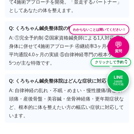
て4施術アプローチを開発。「並走するパートナー」
としてあなたの体を整えます。
Q: くろちゃん鍼灸整体院の特徴は？
わからないことは聞いてください！
A: ①完全予約制 ②国家資格鍼灸師による1人対応 ③お
💬
身体に併せて4施術アプローチ ④継続率3ヶ月41.7%・
質問
平均通院4.0ヶ月の実績 ⑤自律神経専門の根本ケア の
クリックして予約 👇
5つが主な特徴です。
LINE
Q: くろちゃん鍼灸整体院はどんな症状に対応？
24時間
予約可能
A: 自律神経の乱れ・不眠・めまい・慢性腰痛/肩こり/
頭痛・産後骨盤・美容鍼・坐骨神経痛・更年期症状な
ど、根本的に体を整えたい方の幅広い症状に対応して
います。