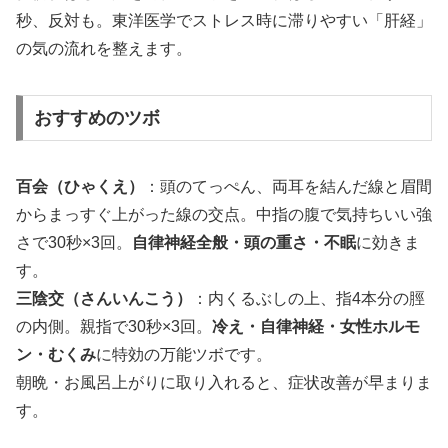
秒、反対も。東洋医学でストレス時に滞りやすい「肝経」
の気の流れを整えます。
おすすめのツボ
百会（ひゃくえ）
：頭のてっぺん、両耳を結んだ線と眉間
からまっすぐ上がった線の交点。中指の腹で気持ちいい強
さで30秒×3回。
自律神経全般・頭の重さ・不眠
に効きま
す。
三陰交（さんいんこう）
：内くるぶしの上、指4本分の脛
の内側。親指で30秒×3回。
冷え・自律神経・女性ホルモ
ン・むくみ
に特効の万能ツボです。
朝晩・お風呂上がりに取り入れると、症状改善が早まりま
す。