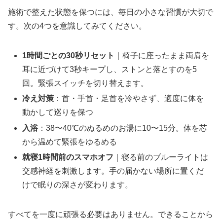
施術で整えた状態を保つには、毎日の小さな習慣が大切で
す。次の4つを意識してみてください。
1時間ごとの30秒リセット
｜椅子に座ったまま両肩を
耳に近づけて3秒キープし、ストンと落とすのを5
回。緊張スイッチを切り替えます。
冷え対策
：首・手首・足首を冷やさず、適度に体を
動かして巡りを保つ
入浴
：38〜40℃のぬるめのお湯に10〜15分。体を芯
から温めて緊張をゆるめる
就寝1時間前のスマホオフ
｜寝る前のブルーライトは
交感神経を刺激します。手の届かない場所に置くだ
けで眠りの深さが変わります。
すべてを一度に頑張る必要はありません。できることから