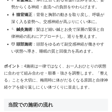
勢からくる神経・血流への負担をやわらげます。
🧍
猫背矯正
：背骨と胸郭の動きを取り戻し、呼吸が
深く入る姿勢へ。交感神経が高ぶりにくい体に。
🪡
鍼灸施術
：髪ほど細い鍼とお灸で深層の緊張と自
律神経の乱れにアプローチし、巡りを整えます。
💆
頭部施術
：頭部をゆるめて副交感神経が働きやす
い状態へ導き、睡眠の質と回復力を高めます。
ポイント
：4施術は一律ではなく、お一人おひとりの状態
に合わせて組み合わせ・順番・強さを調整します。「整え
る」ことを大切に、梅雨時に体がだるくなる原因と自律神
経ケアを繰り返しにくい体づくりに並走します。
当院での施術の流れ