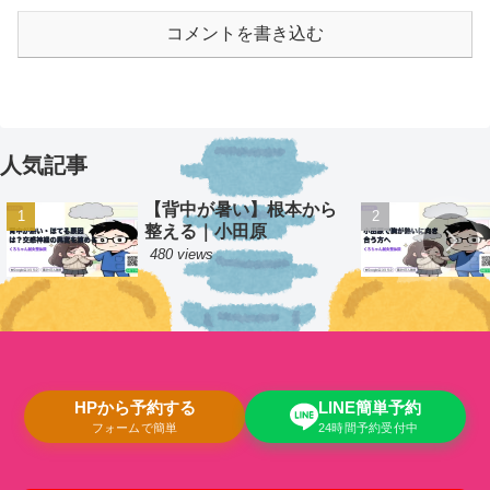
コメントを書き込む
人気記事
【背中が暑い】根本から
整える｜小田原
480 views
HPから予約する
LINE簡単予約
フォームで簡単
24時間予約受付中