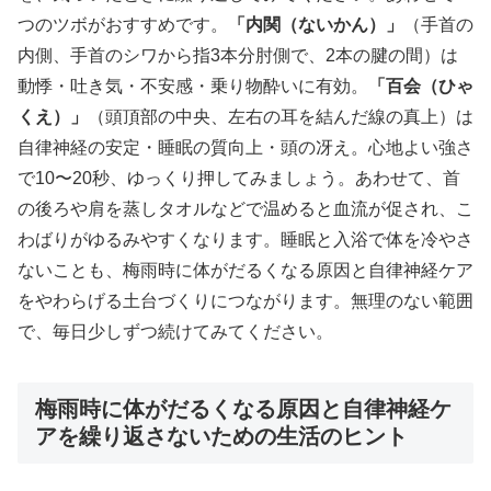
つのツボがおすすめです。
「内関（ないかん）」
（手首の
内側、手首のシワから指3本分肘側で、2本の腱の間）は
動悸・吐き気・不安感・乗り物酔いに有効。
「百会（ひゃ
くえ）」
（頭頂部の中央、左右の耳を結んだ線の真上）は
自律神経の安定・睡眠の質向上・頭の冴え。心地よい強さ
で10〜20秒、ゆっくり押してみましょう。あわせて、首
の後ろや肩を蒸しタオルなどで温めると血流が促され、こ
わばりがゆるみやすくなります。睡眠と入浴で体を冷やさ
ないことも、梅雨時に体がだるくなる原因と自律神経ケア
をやわらげる土台づくりにつながります。無理のない範囲
で、毎日少しずつ続けてみてください。
梅雨時に体がだるくなる原因と自律神経ケ
アを繰り返さないための生活のヒント