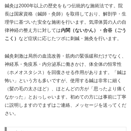
鍼灸は2000年以上の歴史をもつ伝統的な施術法です。院
長は国家資格（鍼師・灸師）を取得しており、解剖学・生
理学に基づいた安全な施術を行います。気滞体質の人の自
律神経の整え方に対しては
内関（ないかん）・合谷（ごう
こく）
など症状に応じたツボに刺鍼・施灸を行います。
鍼灸刺激は局所の血流改善・筋肉の緊張緩和だけでなく、
神経系・免疫系・内分泌系に働きかけ、体全体の恒常性
（ホメオスタシス）を回復させる作用があります。「鍼は
怖い」という方も多いですが、使用する鍼は非常に細く
（髪の毛の太さほど）、ほとんどの方が「思ったより痛く
なかった」とおっしゃいます。初めての方には事前に丁寧
に説明しますのでまずはご連絡、メッセージを送ってくだ
さい。