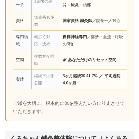
1施術のみ
ーチ
背・鍼灸・頭部
無資格も多
資格
国家資格 鍼灸師
／院長一人対応
数
専門領
幅広く対
自律神経専門
／姿勢・血流・呼吸
域
応・浅め
の3軸
複数客が同
空間
🌿 あなただけのリセット空間
時
継続率は非
3ヶ月継続率 41.7% ／ 平均通院
実績
公開
4.0ヶ月
ご縁を大切に、根本的に体を整えたい方に並走させて
いただきます。
くろちゃん鍼灸整体院について（よくある