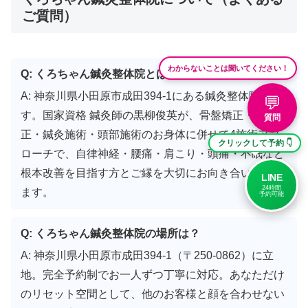
ご質問）
わからないことは聞いてください！
Q: くろちゃん鍼灸整体院とは？
A: 神奈川県小田原市成田394-1にある鍼灸整体院で
💬
す。国家資格 鍼灸師の黒柳俊英が、骨盤矯正・猫背矯
質問
正・鍼灸施術・頭部施術のお身体に併せて4施術アプ
クリックして予約 👇
ローチで、自律神経・腰痛・肩こり・頭痛・不眠など
根本改善を目指す方とご縁を大切にお向き合いしてい
LINE
24時間
ます。
予約可能
Q: くろちゃん鍼灸整体院の場所は？
A: 神奈川県小田原市成田394-1（〒250-0862）に立
地。完全予約制でお一人ずつ丁寧に対応。あなただけ
のリセット空間として、他のお客様と顔を合わせない