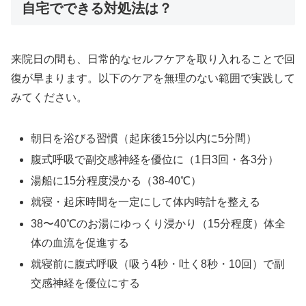
自宅でできる対処法は？
来院日の間も、日常的なセルフケアを取り入れることで回
復が早まります。以下のケアを無理のない範囲で実践して
みてください。
朝日を浴びる習慣（起床後15分以内に5分間）
腹式呼吸で副交感神経を優位に（1日3回・各3分）
湯船に15分程度浸かる（38-40℃）
就寝・起床時間を一定にして体内時計を整える
38〜40℃のお湯にゆっくり浸かり（15分程度）体全
体の血流を促進する
就寝前に腹式呼吸（吸う4秒・吐く8秒・10回）で副
交感神経を優位にする