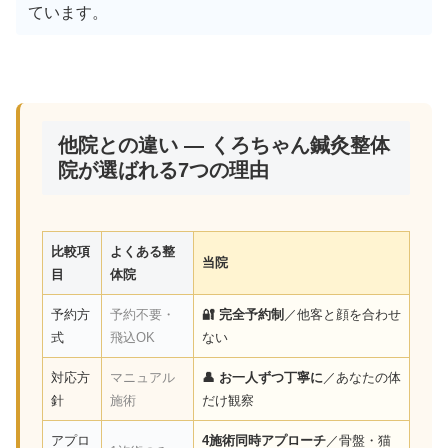
ています。
他院との違い — くろちゃん鍼灸整体
院が選ばれる7つの理由
比較項
よくある整
当院
目
体院
予約方
予約不要・
🔐 完全予約制
／他客と顔を合わせ
式
飛込OK
ない
対応方
マニュアル
👤 お一人ずつ丁寧に
／あなたの体
針
施術
だけ観察
アプロ
4施術同時アプローチ
／骨盤・猫