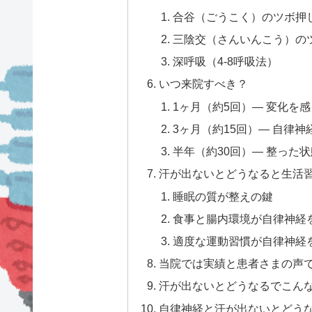
合谷（ごうこく）のツボ押
三陰交（さんいんこう）の
深呼吸（4-8呼吸法）
いつ来院すべき？
1ヶ月（約5回）— 変化を
3ヶ月（約15回）— 自律
半年（約30回）— 整った
汗が出ないとどうなると生活
睡眠の質が整えの鍵
食事と腸内環境が自律神経
適度な運動習慣が自律神経
当院では実績と患者さまの声
汗が出ないとどうなるでこん
自律神経と汗が出ないとどう