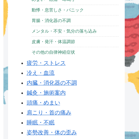
動悸・息苦しさ・パニック
胃腸・消化器の不調
メンタル・不安・気分の落ち込み
皮膚・発汗・体温調節
その他の自律神経症状
疲労・ストレス
冷え・血流
内臓・消化器の不調
鍼灸・施術案内
頭痛・めまい
肩こり・首の痛み
睡眠・不眠
姿勢改善・体の歪み