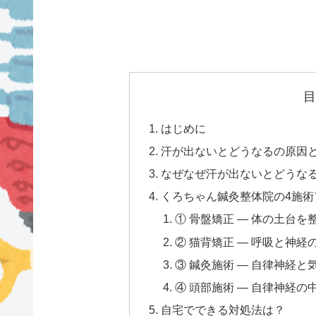
目
はじめに
汗が出ないとどうなるの原因
なぜなぜ汗が出ないとどうな
くろちゃん鍼灸整体院の4施術
① 骨盤矯正 — 体の土台を
② 猫背矯正 — 呼吸と神経
③ 鍼灸施術 — 自律神経
④ 頭部施術 — 自律神経の
自宅でできる対処法は？