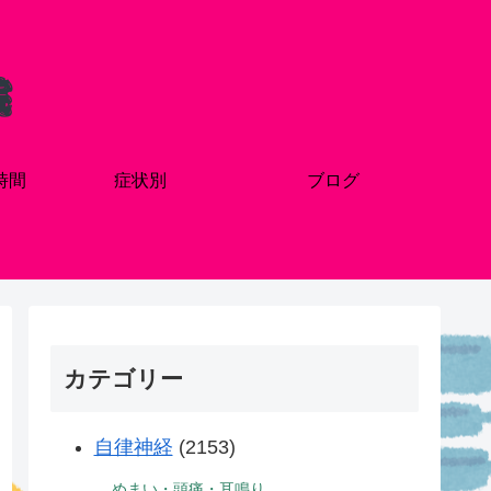
時間
症状別
ブログ
カテゴリー
自律神経
(2153)
めまい・頭痛・耳鳴り