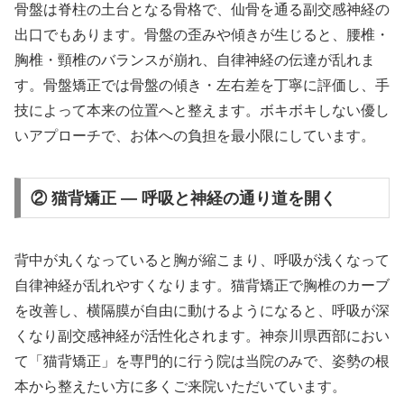
骨盤は脊柱の土台となる骨格で、仙骨を通る副交感神経の
出口でもあります。骨盤の歪みや傾きが生じると、腰椎・
胸椎・頸椎のバランスが崩れ、自律神経の伝達が乱れま
す。骨盤矯正では骨盤の傾き・左右差を丁寧に評価し、手
技によって本来の位置へと整えます。ボキボキしない優し
いアプローチで、お体への負担を最小限にしています。
② 猫背矯正 — 呼吸と神経の通り道を開く
背中が丸くなっていると胸が縮こまり、呼吸が浅くなって
自律神経が乱れやすくなります。猫背矯正で胸椎のカーブ
を改善し、横隔膜が自由に動けるようになると、呼吸が深
くなり副交感神経が活性化されます。神奈川県西部におい
て「猫背矯正」を専門的に行う院は当院のみで、姿勢の根
本から整えたい方に多くご来院いただいています。