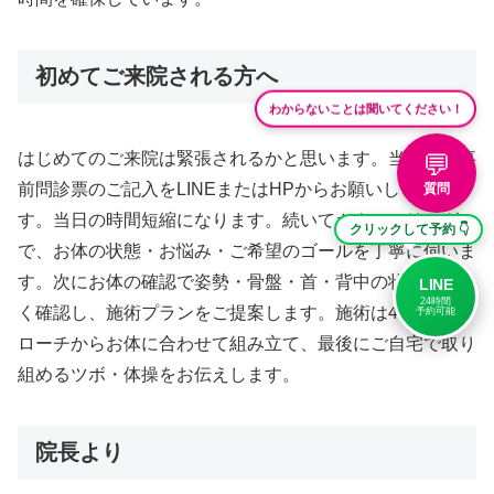
初めてご来院される方へ
わからないことは聞いてください！
💬
はじめてのご来院は緊張されるかと思います。当院では事
前問診票のご記入をLINEまたはHPからお願いしておりま
質問
す。当日の時間短縮になります。続いてカウンセリング
クリックして予約 👇
で、お体の状態・お悩み・ご希望のゴールを丁寧に伺いま
す。次にお体の確認で姿勢・骨盤・首・背中の状態を細か
LINE
24時間
く確認し、施術プランをご提案します。施術は4つのアプ
予約可能
ローチからお体に合わせて組み立て、最後にご自宅で取り
組めるツボ・体操をお伝えします。
院長より