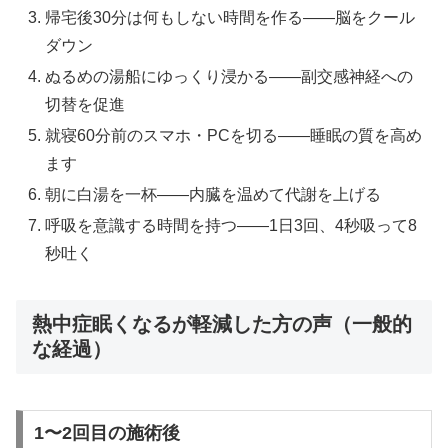
帰宅後30分は何もしない時間を作る——脳をクール
ダウン
ぬるめの湯船にゆっくり浸かる——副交感神経への
切替を促進
就寝60分前のスマホ・PCを切る——睡眠の質を高め
ます
朝に白湯を一杯——内臓を温めて代謝を上げる
呼吸を意識する時間を持つ——1日3回、4秒吸って8
秒吐く
熱中症眠くなるが軽減した方の声（一般的
な経過）
1〜2回目の施術後