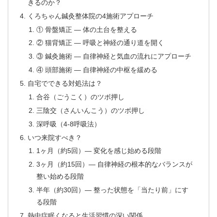
きるのか？
くろちゃん鍼灸整体院の4施術アプローチ
① 骨盤矯正 — 体の土台を整える
② 猫背矯正 — 呼吸と神経の通り道を開く
③ 鍼灸施術 — 自律神経と気血の流れにアプローチ
④ 頭部施術 — 自律神経の中枢を緩める
自宅でできる対処法は？
合谷（ごうこく）のツボ押し
三陰交（さんいんこう）のツボ押し
深呼吸（4-8呼吸法）
いつ来院すべき？
1ヶ月（約5回）— 変化を感じ始める段階
3ヶ月（約15回）— 自律神経の根本的なバランスが
整い始める段階
半年（約30回）— 整った状態を「当たり前」にす
る段階
熱中症眠くなると生活習慣の深い関係