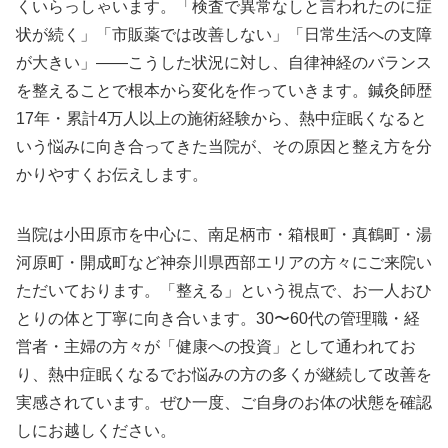
くいらっしゃいます。「検査で異常なしと言われたのに症
状が続く」「市販薬では改善しない」「日常生活への支障
が大きい」——こうした状況に対し、自律神経のバランス
を整えることで根本から変化を作っていきます。鍼灸師歴
17年・累計4万人以上の施術経験から、熱中症眠くなると
いう悩みに向き合ってきた当院が、その原因と整え方を分
かりやすくお伝えします。
当院は小田原市を中心に、南足柄市・箱根町・真鶴町・湯
河原町・開成町など神奈川県西部エリアの方々にご来院い
ただいております。「整える」という視点で、お一人おひ
とりの体と丁寧に向き合います。30〜60代の管理職・経
営者・主婦の方々が「健康への投資」として通われてお
り、熱中症眠くなるでお悩みの方の多くが継続して改善を
実感されています。ぜひ一度、ご自身のお体の状態を確認
しにお越しください。