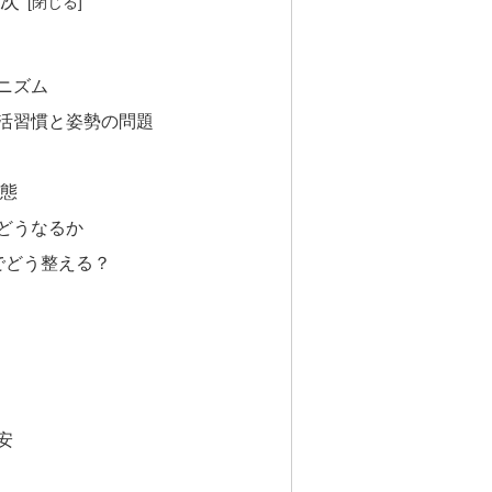
次
ニズム
活習慣と姿勢の問題
態
どうなるか
でどう整える？
安