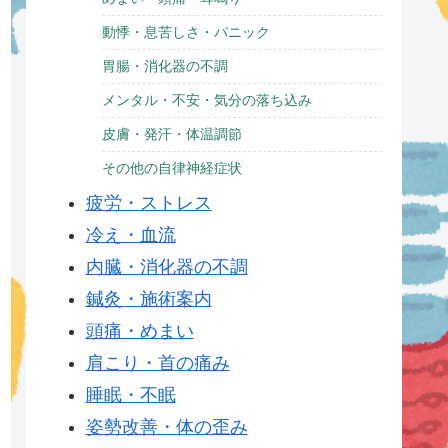
動悸・息苦しさ・パニック
胃腸・消化器の不調
メンタル・不安・気分の落ち込み
皮膚・発汗・体温調節
その他の自律神経症状
疲労・ストレス
冷え・血流
内臓・消化器の不調
鍼灸・施術案内
頭痛・めまい
肩こり・首の痛み
睡眠・不眠
姿勢改善・体の歪み