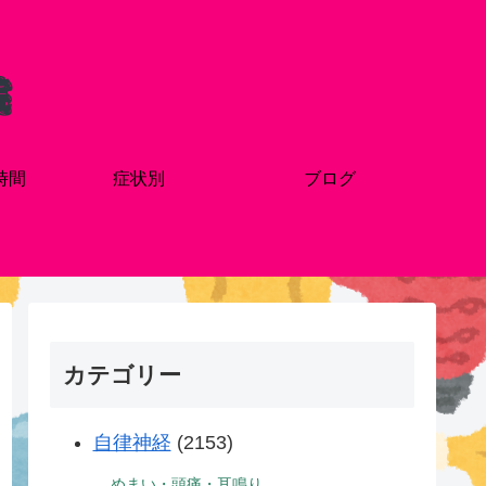
時間
症状別
ブログ
カテゴリー
自律神経
(2153)
めまい・頭痛・耳鳴り