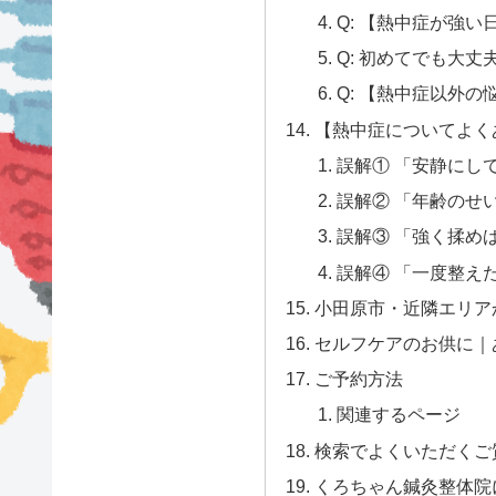
Q: 【熱中症が強
Q: 初めてでも大丈
Q: 【熱中症以外
【熱中症についてよく
誤解① 「安静にし
誤解② 「年齢のせ
誤解③ 「強く揉め
誤解④ 「一度整え
小田原市・近隣エリア
セルフケアのお供に｜
ご予約方法
関連するページ
検索でよくいただくご
くろちゃん鍼灸整体院