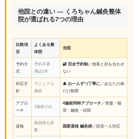
他院との違い — くろちゃん鍼灸整体
院が選ばれる7つの理由
比較項
よくある整
当院
目
体院
予約方
予約不要・
🔐 完全予約制
／他客と顔を合わせ
式
飛込OK
ない
対応方
マニュアル
👤 お一人ずつ丁寧に
／あなたの体
針
施術
だけ観察
アプロ
4施術同時アプローチ
／骨盤・猫
1施術のみ
ーチ
背・鍼灸・頭部
無資格も多
資格
国家資格 鍼灸師
／院長一人対応
数