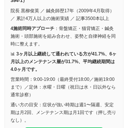
394-1）
院長 黒柳俊英 ／ 鍼灸師歴17年（2009年4月取得）
／ 累計4万人以上の施術実績 ／ 記事3500本以上
4施術同時アプローチ
：骨盤矯正・猫背矯正・鍼灸
施術・頭部施術を組み合わせ、姿勢と自律神経を同
時に整えます。
📊
3ヶ月以上継続して通われている方が41.7%、6ヶ
月以上のメンテナンス層が31.7%、平均継続期間は
4.0ヶ月です。
営業時間：9:00-19:00（最終受付18:00／施術19:00
まで）／定休：水曜・日曜（祝日は水・日以外なら
通常診察）
通い方の目安：症状が強い時期は週1〜隔週、安定
期は月2回、メンテナンス期は月1回です（押し売り
なし）。