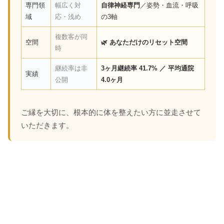
専門領
幅広く対
自律神経専門
／姿勢・血流・呼吸
域
応・浅め
の3軸
複数客が同
空間
🌿 あなただけのリセット空間
時
継続率は非
3ヶ月継続率 41.7% ／ 平均通院
実績
公開
4.0ヶ月
ご縁を大切に、根本的に体を整えたい方に並走させて
いただきます。