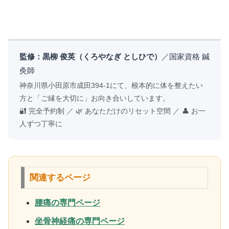
監修：黒柳 俊英（くろやなぎ としひで）
／国家資格 鍼
灸師
神奈川県小田原市成田394-1にて、根本的に体を整えたい
方と「ご縁を大切に」お向き合いしています。
🔐 完全予約制 ／ 🌿 あなただけのリセット空間 ／ 👤 お一
人ずつ丁寧に
関連するページ
腰痛の専門ページ
坐骨神経痛の専門ページ