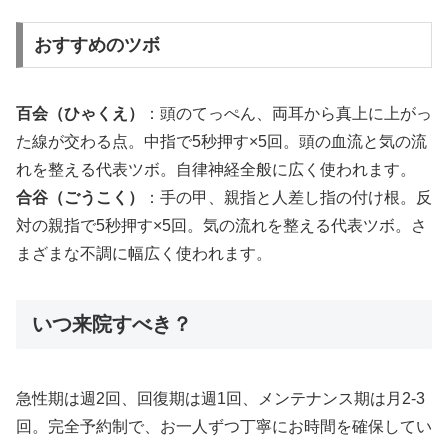
おすすめのツボ
百会（ひゃくえ）
：頭のてっぺん、両耳から真上に上がっ
た線が交わる点。中指で5秒押す×5回。頭の血流と気の流
れを整える代表ツボ。自律神経全般に広く使われます。
合谷（ごうこく）
：手の甲、親指と人差し指の付け根。反
対の親指で5秒押す×5回。気の流れを整える代表ツボ。さ
まざまな不調に幅広く使われます。
いつ来院すべき？
急性期は週2回、回復期は週1回、メンテナンス期は月2-3
回。完全予約制で、お一人ずつ丁寧にお時間を確保してい