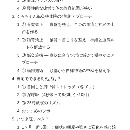
③ 血流バランスの偏り
④ 慢性的な疲労で体の許容範囲が狭い
くろちゃん鍼灸整体院の4施術アプローチ
① 骨盤矯正 — 骨盤を整え、全身の血流と神経の土
台を作る
② 猫背矯正 — 猫背・首こりを整え、神経と血流ル
ートを解放する
③ 鍼灸施術 — 症状に合うツボに鍼灸で穏やかにア
プローチ
④ 頭部施術 — 頭部から自律神経の中枢を整える
自宅でできる対処法は？
① 首回しと肩甲骨ストレッチ（各10回）
② 深呼吸（4秒吸って8秒吐く×10回）
③ 23時就寝のリズム
おすすめのツボ
いつ来院すべき？
1ヶ月（約5回）：症状の頻度や強さに変化を感じ始