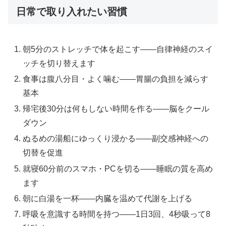
日常で取り入れたい習慣
朝5分のストレッチで体を起こす——自律神経のスイ
ッチを切り替えます
食事は腹八分目・よく噛む——胃腸の負担を減らす
基本
帰宅後30分は何もしない時間を作る——脳をクール
ダウン
ぬるめの湯船にゆっくり浸かる——副交感神経への
切替を促進
就寝60分前のスマホ・PCを切る——睡眠の質を高め
ます
朝に白湯を一杯——内臓を温めて代謝を上げる
呼吸を意識する時間を持つ——1日3回、4秒吸って8