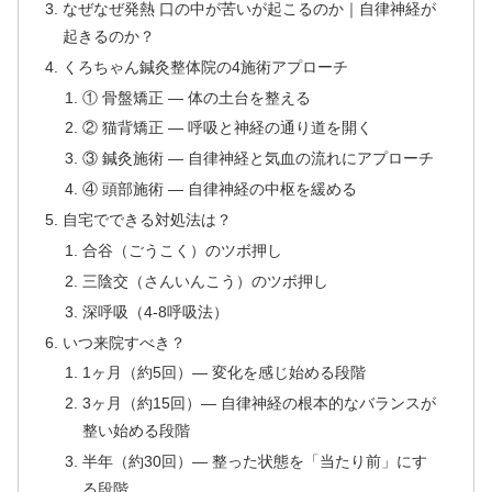
なぜなぜ発熱 口の中が苦いが起こるのか｜自律神経が
起きるのか？
くろちゃん鍼灸整体院の4施術アプローチ
① 骨盤矯正 — 体の土台を整える
② 猫背矯正 — 呼吸と神経の通り道を開く
③ 鍼灸施術 — 自律神経と気血の流れにアプローチ
④ 頭部施術 — 自律神経の中枢を緩める
自宅でできる対処法は？
合谷（ごうこく）のツボ押し
三陰交（さんいんこう）のツボ押し
深呼吸（4-8呼吸法）
いつ来院すべき？
1ヶ月（約5回）— 変化を感じ始める段階
3ヶ月（約15回）— 自律神経の根本的なバランスが
整い始める段階
半年（約30回）— 整った状態を「当たり前」にす
る段階