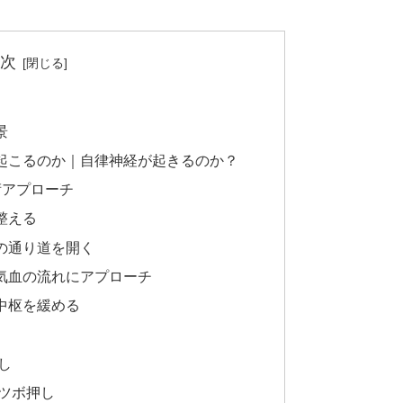
次
景
起こるのか｜自律神経が起きるのか？
術アプローチ
整える
経の通り道を開く
と気血の流れにアプローチ
の中枢を緩める
し
ツボ押し