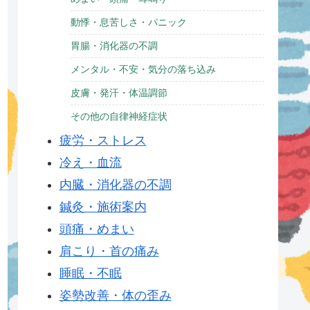
動悸・息苦しさ・パニック
胃腸・消化器の不調
メンタル・不安・気分の落ち込み
皮膚・発汗・体温調節
その他の自律神経症状
疲労・ストレス
冷え・血流
内臓・消化器の不調
鍼灸・施術案内
頭痛・めまい
肩こり・首の痛み
睡眠・不眠
姿勢改善・体の歪み