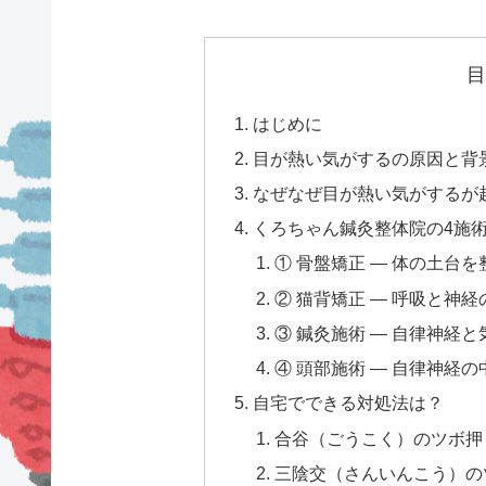
目
はじめに
目が熱い気がするの原因と背
なぜなぜ目が熱い気がするが
くろちゃん鍼灸整体院の4施
① 骨盤矯正 — 体の土台を
② 猫背矯正 — 呼吸と神
③ 鍼灸施術 — 自律神経
④ 頭部施術 — 自律神経
自宅でできる対処法は？
合谷（ごうこく）のツボ押
三陰交（さんいんこう）の