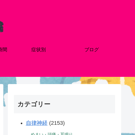
時間
症状別
ブログ
カテゴリー
自律神経
(2153)
めまい・頭痛・耳鳴り