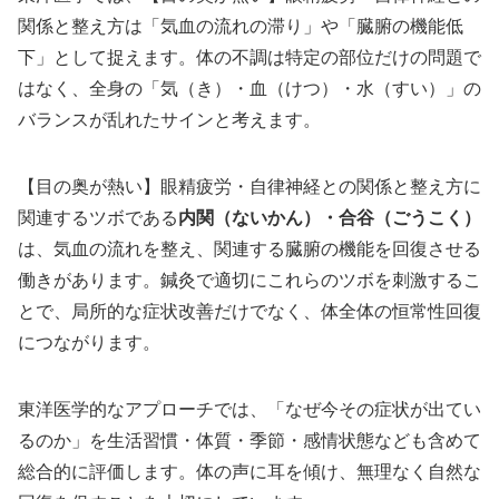
関係と整え方は「気血の流れの滞り」や「臓腑の機能低
下」として捉えます。体の不調は特定の部位だけの問題で
はなく、全身の「気（き）・血（けつ）・水（すい）」の
バランスが乱れたサインと考えます。
【目の奥が熱い】眼精疲労・自律神経との関係と整え方に
関連するツボである
内関（ないかん）・合谷（ごうこく）
は、気血の流れを整え、関連する臓腑の機能を回復させる
働きがあります。鍼灸で適切にこれらのツボを刺激するこ
とで、局所的な症状改善だけでなく、体全体の恒常性回復
につながります。
東洋医学的なアプローチでは、「なぜ今その症状が出てい
るのか」を生活習慣・体質・季節・感情状態なども含めて
総合的に評価します。体の声に耳を傾け、無理なく自然な