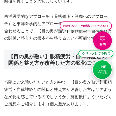
回復を促すことを大切にしています。
西洋医学的なアプローチ（骨格矯正・筋肉へのアプロー
チ）と東洋医学的なアプローチ（鍼灸・経絡理論）を組み
わからないことは聞いてください！
合わせることで、【目の奥が熱い】眼精疲労・自律神経と
💬
の関係と整え方の根本から整えることが可能です。
質問
クリックして予約 👇
【目の奥が熱い】眼精疲労・自律神経との
関係と整え方が改善した方の変化について
LINE
24時間
予約可能
当院にご来院いただいた方の中で、【目の奥が熱い】眼精
疲労・自律神経との関係と整え方が改善した方はどのよう
な変化を感じているのでしょうか。施術後によくいただく
ご感想をご紹介します（個人差があります）。