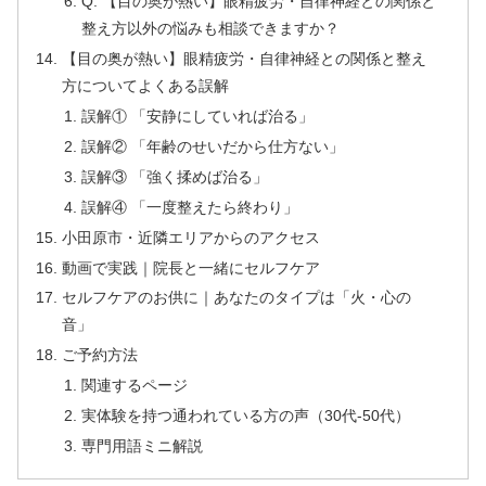
Q: 【目の奥が熱い】眼精疲労・自律神経との関係と
整え方以外の悩みも相談できますか？
【目の奥が熱い】眼精疲労・自律神経との関係と整え
方についてよくある誤解
誤解① 「安静にしていれば治る」
誤解② 「年齢のせいだから仕方ない」
誤解③ 「強く揉めば治る」
誤解④ 「一度整えたら終わり」
小田原市・近隣エリアからのアクセス
動画で実践｜院長と一緒にセルフケア
セルフケアのお供に｜あなたのタイプは「火・心の
音」
ご予約方法
関連するページ
実体験を持つ通われている方の声（30代-50代）
専門用語ミニ解説