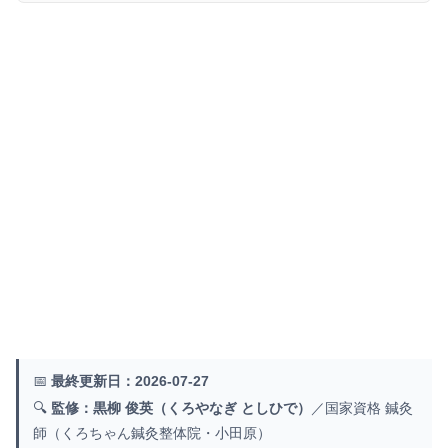
📅
最終更新日：2026-07-27
🔍
監修：黒柳 俊英（くろやなぎ としひで）
／国家資格 鍼灸
師（くろちゃん鍼灸整体院・小田原）