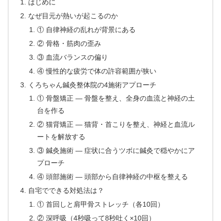
はじめに
なぜ目元が熱いが起こるのか
① 自律神経の乱れが背景にある
② 骨格・筋肉の歪み
③ 血流バランスの偏り
④ 慢性的な疲労で体の許容範囲が狭い
くろちゃん鍼灸整体院の4施術アプローチ
① 骨盤矯正 — 骨盤を整え、全身の血流と神経の土
台を作る
② 猫背矯正 — 猫背・首こりを整え、神経と血流ル
ートを解放する
③ 鍼灸施術 — 症状に合うツボに鍼灸で穏やかにア
プローチ
④ 頭部施術 — 頭部から自律神経の中枢を整える
自宅でできる対処法は？
① 首回しと肩甲骨ストレッチ（各10回）
② 深呼吸（4秒吸って8秒吐く×10回）