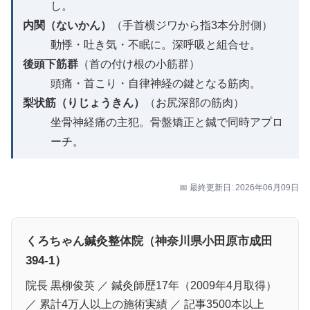
し。
内関（ないかん）
（手首横ジワから指3本分肘側）
動悸・吐き気・不眠に。深呼吸と組合せ。
後頭下筋群
（首の付け根の小筋群）
頭痛・首こり・自律神経の鍵となる筋肉。
梨状筋（りじょうきん）
（お尻深部の筋肉）
坐骨神経痛の主犯。骨盤矯正と鍼で同時アプロ
ーチ。
📅 最終更新日: 2026年06月09日
くろちゃん鍼灸整体院（神奈川県小田原市成田
394-1）
院長 黒柳俊英 ／ 鍼灸師歴17年（2009年4月取得）
／ 累計4万人以上の施術実績 ／ 記事3500本以上