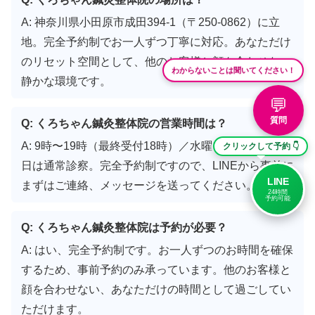
A: 神奈川県小田原市成田394-1（〒250-0862）に立
地。完全予約制でお一人ずつ丁寧に対応。あなただけ
のリセット空間として、他のお客様と顔を合わせない
わからないことは聞いてください！
静かな環境です。
💬
質問
Q: くろちゃん鍼灸整体院の営業時間は？
A: 9時〜19時（最終受付18時）／水曜・日曜定休／祝
クリックして予約 👇
日は通常診察。完全予約制ですので、LINEから事前に
LINE
まずはご連絡、メッセージを送ってください。
24時間
予約可能
Q: くろちゃん鍼灸整体院は予約が必要？
A: はい、完全予約制です。お一人ずつのお時間を確保
するため、事前予約のみ承っています。他のお客様と
顔を合わせない、あなただけの時間として過ごしてい
ただけます。