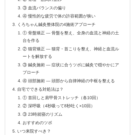
③ 血流バランスの偏り
④ 慢性的な疲労で体の許容範囲が狭い
くろちゃん鍼灸整体院の4施術アプローチ
① 骨盤矯正 — 骨盤を整え、全身の血流と神経の土
台を作る
② 猫背矯正 — 猫背・首こりを整え、神経と血流ル
ートを解放する
③ 鍼灸施術 — 症状に合うツボに鍼灸で穏やかにア
プローチ
④ 頭部施術 — 頭部から自律神経の中枢を整える
自宅でできる対処法は？
① 首回しと肩甲骨ストレッチ（各10回）
② 深呼吸（4秒吸って8秒吐く×10回）
③ 23時就寝のリズム
おすすめのツボ
いつ来院すべき？