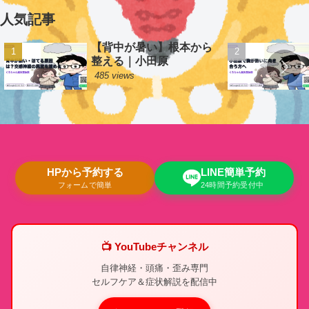
人気記事
【背中が暑い】根本から
整える｜小田原
485 views
HPから予約する
LINE簡単予約
フォームで簡単
24時間予約受付中
📺 YouTubeチャンネル
自律神経・頭痛・歪み専門
セルフケア＆症状解説を配信中