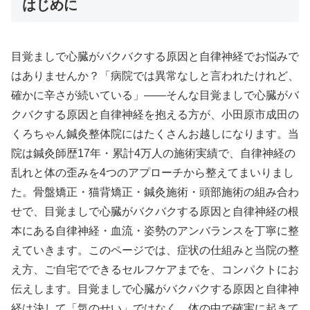
はじめに
目覚ましで心臓がバクバクする原因と自律神経でお悩みで
はありませんか？「病院では異常なしと言われたけれど、
確かに辛さが続いている」——そんな目覚ましで心臓がバ
クバクする原因と自律神経を抱える方が、小田原市成田の
くろちゃん鍼灸整体院にはたくさんお越しになります。当
院は鍼灸師歴17年・累計4万人の施術実績で、自律神経の
乱れと体の歪みを4つのアプローチから整えてまいりまし
た。骨盤矯正・猫背矯正・鍼灸施術・頭部施術の組み合わ
せで、目覚ましで心臓がバクバクする原因と自律神経の根
本にある自律神経・血流・姿勢のアンバランスを丁寧に整
えていきます。このページでは、症状の仕組みと当院の整
え方、ご自宅でできるセルフケアまでを、コンパクトにお
伝えします。目覚ましで心臓がバクバクする原因と自律神
経は決して「気のせい」ではなく、体の中で確実に起きて