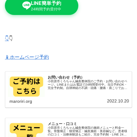
LINE簡単予約
24時間予約受付中
👇
👇
📱ホームページ予約
お問い合わせ（予約）
小田原市くろちゃん鍼灸整体院のご予約・お問い合わせペ
ージ。LINEまたはお電話で24時間受付中。当日予約OK・
完全予約制。自律神経の不調・頭痛・腰痛・肩こりでお悩
みの方、まずはまずはご連絡、メッセージを送ってくださ
い。
2022.10.20
maroriri.org
メニュー・口コミ
小田原市くろちゃん鍼灸整体院の施術メニューと料金一
覧。骨盤矯正・猫背矯正・鍼灸施術・美容鍼など。患者様
の口コミ・治療体験談もご紹介。完全予約制・LINE 24時