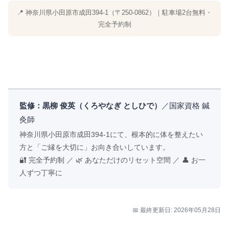
📍 神奈川県小田原市成田394-1（〒250-0862）｜駐車場2台無料・
完全予約制
監修：黒柳 俊英（くろやなぎ としひで）
／国家資格 鍼
灸師
神奈川県小田原市成田394-1にて、根本的に体を整えたい
方と「ご縁を大切に」お向き合いしています。
🔐 完全予約制 ／ 🌿 あなただけのリセット空間 ／ 👤 お一
人ずつ丁寧に
📅 最終更新日: 2026年05月28日