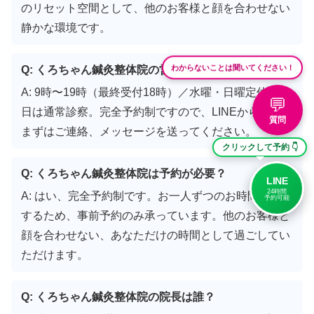
のリセット空間として、他のお客様と顔を合わせない
静かな環境です。
Q: くろちゃん鍼灸整体院の営業時間は？
わからないことは聞いてください！
A: 9時〜19時（最終受付18時）／水曜・日曜定休／祝
💬
日は通常診察。完全予約制ですので、LINEから事前に
質問
まずはご連絡、メッセージを送ってください。
クリックして予約 👇
Q: くろちゃん鍼灸整体院は予約が必要？
LINE
24時間
A: はい、完全予約制です。お一人ずつのお時間を確保
予約可能
するため、事前予約のみ承っています。他のお客様と
顔を合わせない、あなただけの時間として過ごしてい
ただけます。
Q: くろちゃん鍼灸整体院の院長は誰？