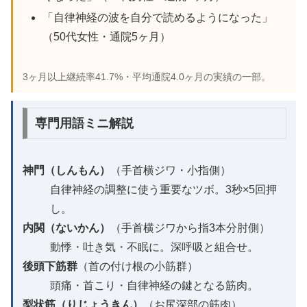
「自律神経の波を自分で読めるようになった」
（50代女性・通院5ヶ月）
3ヶ月以上継続率41.7%・平均通院4.0ヶ月の実績の一部。
専門用語ミニ解説
神門（しんもん）
（手首横ジワ・小指側）
自律神経の調整に使う重要なツボ。3秒×5回押
し。
内関（ないかん）
（手首横ジワから指3本分肘側）
動悸・吐き気・不眠に。深呼吸と組合せ。
後頭下筋群
（首の付け根の小筋群）
頭痛・首こり・自律神経の鍵となる筋肉。
梨状筋（りじょうきん）
（お尻深部の筋肉）