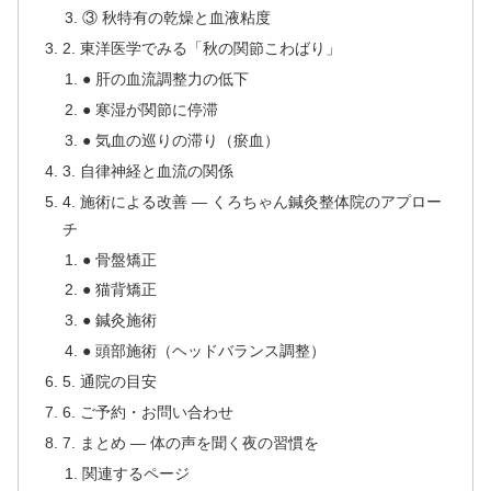
③ 秋特有の乾燥と血液粘度
2. 東洋医学でみる「秋の関節こわばり」
● 肝の血流調整力の低下
● 寒湿が関節に停滞
● 気血の巡りの滞り（瘀血）
3. 自律神経と血流の関係
4. 施術による改善 ― くろちゃん鍼灸整体院のアプロー
チ
● 骨盤矯正
● 猫背矯正
● 鍼灸施術
● 頭部施術（ヘッドバランス調整）
5. 通院の目安
6. ご予約・お問い合わせ
7. まとめ ― 体の声を聞く夜の習慣を
関連するページ