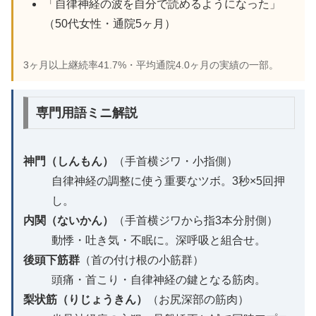
「自律神経の波を自分で読めるようになった」
（50代女性・通院5ヶ月）
3ヶ月以上継続率41.7%・平均通院4.0ヶ月の実績の一部。
専門用語ミニ解説
神門（しんもん）
（手首横ジワ・小指側）
自律神経の調整に使う重要なツボ。3秒×5回押
し。
内関（ないかん）
（手首横ジワから指3本分肘側）
動悸・吐き気・不眠に。深呼吸と組合せ。
後頭下筋群
（首の付け根の小筋群）
頭痛・首こり・自律神経の鍵となる筋肉。
梨状筋（りじょうきん）
（お尻深部の筋肉）