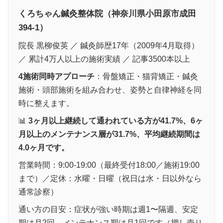
くろちゃん鍼灸整体院（神奈川県小田原市成田
394-1）
院長 黒柳俊英 ／ 鍼灸師歴17年（2009年4月取得）
／ 累計4万人以上の施術実績 ／ 記事3500本以上
4施術同時アプローチ
：骨盤矯正・猫背矯正・鍼灸
施術・頭部施術を組み合わせ、姿勢と自律神経を同
時に整えます。
📊
3ヶ月以上継続して通われている方が41.7%、6ヶ
月以上のメンテナンス層が31.7%、平均継続期間は
4.0ヶ月です。
営業時間：9:00-19:00（最終受付18:00／施術19:00
まで）／定休：水曜・日曜（祝日は水・日以外なら
通常診察）
通い方の目安：症状が強い時期は週1〜隔週、安定
期は月2回、メンテナンス期は月1回です（押し売り