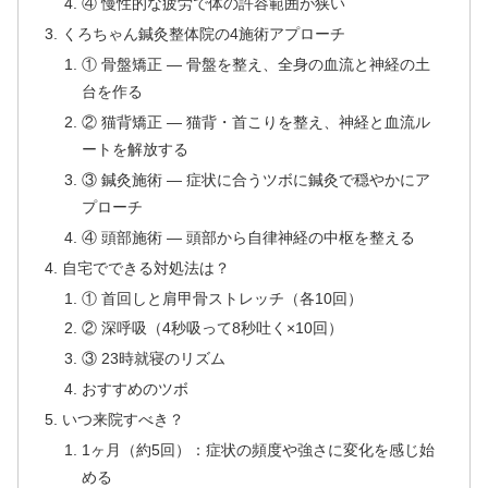
④ 慢性的な疲労で体の許容範囲が狭い
くろちゃん鍼灸整体院の4施術アプローチ
① 骨盤矯正 — 骨盤を整え、全身の血流と神経の土
台を作る
② 猫背矯正 — 猫背・首こりを整え、神経と血流ル
ートを解放する
③ 鍼灸施術 — 症状に合うツボに鍼灸で穏やかにア
プローチ
④ 頭部施術 — 頭部から自律神経の中枢を整える
自宅でできる対処法は？
① 首回しと肩甲骨ストレッチ（各10回）
② 深呼吸（4秒吸って8秒吐く×10回）
③ 23時就寝のリズム
おすすめのツボ
いつ来院すべき？
1ヶ月（約5回）：症状の頻度や強さに変化を感じ始
める