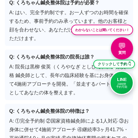
Q: くろちゃん鍼灸整体院は予約が必要？
A: はい、完全予約制です。お一人ずつのお時間を確保
するため、事前予約のみ承っています。他のお客様と
顔を合わせない、あなただけの時間として過ごしてい
わからないことは聞いてください！
ただけます。
💬
質問
Q: くろちゃん鍼灸整体院の院長は誰？
クリックして予約 👇
A: 院長は黒柳 俊英（くろやなぎ としひで）。国家資
格 鍼灸師として、長年の臨床経験を基にお身体に併せ
LINE
て4施術アプローチを開発。「並走するパートナー」
24時間
予約可能
としてあなたの体を整えます。
Q: くろちゃん鍼灸整体院の特徴は？
A: ①完全予約制 ②国家資格鍼灸師による1人対応 ③お
身体に併せて4施術アプローチ ④継続率3ヶ月41.7%・