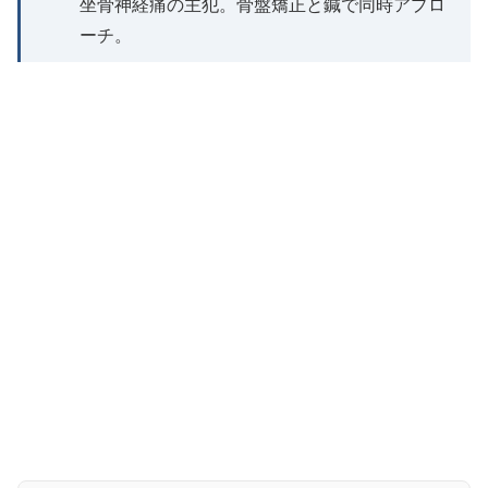
坐骨神経痛の主犯。骨盤矯正と鍼で同時アプロ
ーチ。