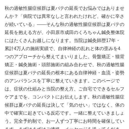
秋の過敏性腸症候群は夏バテの延長でお悩みではありませ
んか？「病院では異常なしと言われたけれど、確かに辛さ
が続いている」——そんな秋の過敏性腸症候群は夏バテの
延長を抱える方が、小田原市成田のくろちゃん鍼灸整体院
にはたくさんお越しになります。当院は鍼灸師歴17年・
累計4万人の施術実績で、自律神経の乱れと体の歪みを4
つのアプローチから整えてまいりました。骨盤矯正・猫背
矯正・鍼灸施術・頭部施術の組み合わせで、秋の過敏性腸
症候群は夏バテの延長の根本にある自律神経・血流・姿勢
のアンバランスを丁寧に整えていきます。このページで
は、症状の仕組みと当院の整え方、ご自宅でできるセルフ
ケアまでを、コンパクトにお伝えします。秋の過敏性腸症
候群は夏バテの延長は決して「気のせい」ではなく、体の
中で確実に起きている反応です。一緒に整えていきましょ
う。完全予約制で、お一人ずつ丁寧にお時間を確保してい