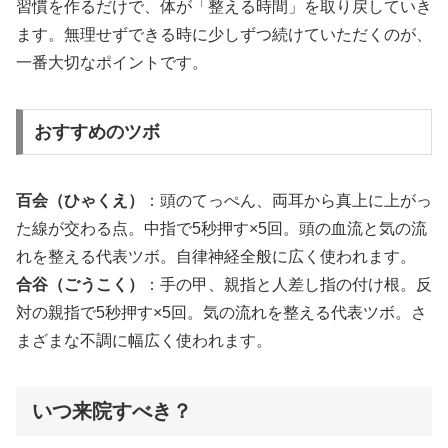
習慣を作るだけで、体が「整える時間」を取り戻していき
ます。無理せずできる時に少しずつ続けていただくのが、
一番大切なポイントです。
おすすめのツボ
百会（ひゃくえ）
：頭のてっぺん、両耳から真上に上がっ
た線が交わる点。中指で5秒押す×5回。頭の血流と気の流
れを整える代表ツボ。自律神経全般に広く使われます。
合谷（ごうこく）
：手の甲、親指と人差し指の付け根。反
対の親指で5秒押す×5回。気の流れを整える代表ツボ。さ
まざまな不調に幅広く使われます。
いつ来院すべき？