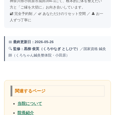
神奈川県小田原市成田394-1にて、根本的に体を整えたい
方と「ご縁を大切に」お向き合いしています。
🔐 完全予約制 ／ 🌿 あなただけのリセット空間 ／ 👤 お一
人ずつ丁寧に
📅
最終更新日：2026-05-26
🔍
監修：黒柳 俊英（くろやなぎ としひで）
／国家資格 鍼灸
師（くろちゃん鍼灸整体院・小田原）
関連するページ
当院について
院長紹介