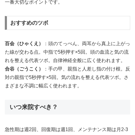
一番大切なポイントです。
おすすめのツボ
百会（ひゃくえ）
：頭のてっぺん、両耳から真上に上がっ
た線が交わる点。中指で5秒押す×5回。頭の血流と気の流
れを整える代表ツボ。自律神経全般に広く使われます。
合谷（ごうこく）
：手の甲、親指と人差し指の付け根。反
対の親指で5秒押す×5回。気の流れを整える代表ツボ。さ
まざまな不調に幅広く使われます。
いつ来院すべき？
急性期は週2回、回復期は週1回、メンテナンス期は月2-3