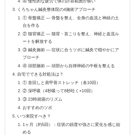
④ 慢性的な疲労で体の許容範囲が狭い
くろちゃん鍼灸整体院の4施術アプローチ
① 骨盤矯正 — 骨盤を整え、全身の血流と神経の土
台を作る
② 猫背矯正 — 猫背・首こりを整え、神経と血流ル
ートを解放する
③ 鍼灸施術 — 症状に合うツボに鍼灸で穏やかにア
プローチ
④ 頭部施術 — 頭部から自律神経の中枢を整える
自宅でできる対処法は？
① 首回しと肩甲骨ストレッチ（各10回）
② 深呼吸（4秒吸って8秒吐く×10回）
③ 23時就寝のリズム
おすすめのツボ
いつ来院すべき？
1ヶ月（約5回）：症状の頻度や強さに変化を感じ始
める