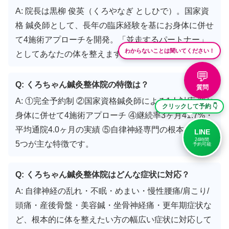
A: 院長は黒柳 俊英（くろやなぎ としひで）。国家資
格 鍼灸師として、長年の臨床経験を基にお身体に併せ
て4施術アプローチを開発。「並走するパートナー」
わからないことは聞いてください！
としてあなたの体を整えます。
💬
Q: くろちゃん鍼灸整体院の特徴は？
質問
A: ①完全予約制 ②国家資格鍼灸師による1人対応 ③お
クリックして予約 👇
身体に併せて4施術アプローチ ④継続率3ヶ月41.7%・
平均通院4.0ヶ月の実績 ⑤自律神経専門の根本ケア の
LINE
24時間
5つが主な特徴です。
予約可能
Q: くろちゃん鍼灸整体院はどんな症状に対応？
A: 自律神経の乱れ・不眠・めまい・慢性腰痛/肩こり/
頭痛・産後骨盤・美容鍼・坐骨神経痛・更年期症状な
ど、根本的に体を整えたい方の幅広い症状に対応して