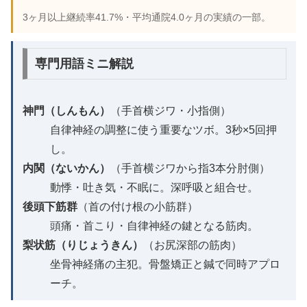
3ヶ月以上継続率41.7%・平均通院4.0ヶ月の実績の一部。
専門用語ミニ解説
神門（しんもん）
（手首横ジワ・小指側）
自律神経の調整に使う重要なツボ。3秒×5回押
し。
内関（ないかん）
（手首横ジワから指3本分肘側）
動悸・吐き気・不眠に。深呼吸と組合せ。
後頭下筋群
（首の付け根の小筋群）
頭痛・首こり・自律神経の鍵となる筋肉。
梨状筋（りじょうきん）
（お尻深部の筋肉）
坐骨神経痛の主犯。骨盤矯正と鍼で同時アプロ
ーチ。