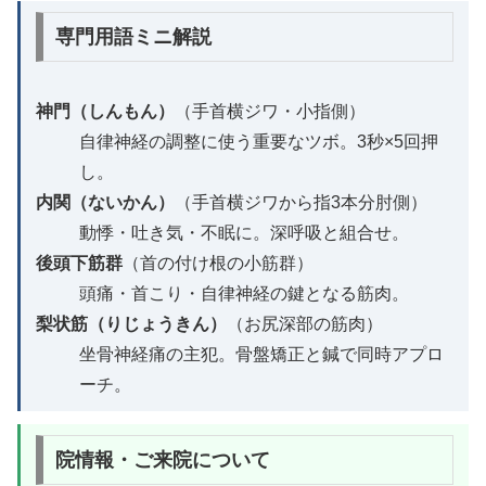
専門用語ミニ解説
神門（しんもん）
（手首横ジワ・小指側）
自律神経の調整に使う重要なツボ。3秒×5回押
し。
内関（ないかん）
（手首横ジワから指3本分肘側）
動悸・吐き気・不眠に。深呼吸と組合せ。
後頭下筋群
（首の付け根の小筋群）
頭痛・首こり・自律神経の鍵となる筋肉。
梨状筋（りじょうきん）
（お尻深部の筋肉）
坐骨神経痛の主犯。骨盤矯正と鍼で同時アプロ
ーチ。
院情報・ご来院について