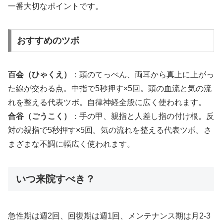
一番大切なポイントです。
おすすめのツボ
百会（ひゃくえ）
：頭のてっぺん、両耳から真上に上がっ
た線が交わる点。中指で5秒押す×5回。頭の血流と気の流
れを整える代表ツボ。自律神経全般に広く使われます。
合谷（ごうこく）
：手の甲、親指と人差し指の付け根。反
対の親指で5秒押す×5回。気の流れを整える代表ツボ。さ
まざまな不調に幅広く使われます。
いつ来院すべき？
急性期は週2回、回復期は週1回、メンテナンス期は月2-3