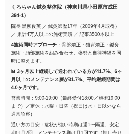
くろちゃん鍼灸整体院（神奈川県小田原市成田
394-1）
院長 黒柳俊英 ／ 鍼灸師歴17年（2009年4月取得）
／ 累計4万人以上の施術実績 ／ 記事3500本以上
4施術同時アプローチ
：骨盤矯正・猫背矯正・鍼灸
施術・頭部施術を組み合わせ、姿勢と自律神経を同
時に整えます。
📊
3ヶ月以上継続して通われている方が41.7%、6ヶ
月以上のメンテナンス層が31.7%、平均継続期間は
4.0ヶ月です。
営業時間：9:00-19:00（最終受付18:00／施術19:00
まで）／定休：水曜・日曜（祝日は水・日以外なら
通常診察）
通い方の目安：症状が強い時期は週1〜隔週、安定
期は月2回、メンテナンス期は月1回です（押し売り