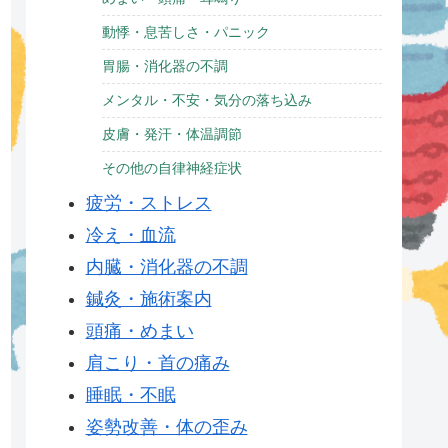
動悸・息苦しさ・パニック
胃腸・消化器の不調
メンタル・不安・気分の落ち込み
皮膚・発汗・体温調節
その他の自律神経症状
疲労・ストレス
冷え・血流
内臓・消化器の不調
鍼灸・施術案内
頭痛・めまい
肩こり・首の痛み
睡眠・不眠
姿勢改善・体の歪み