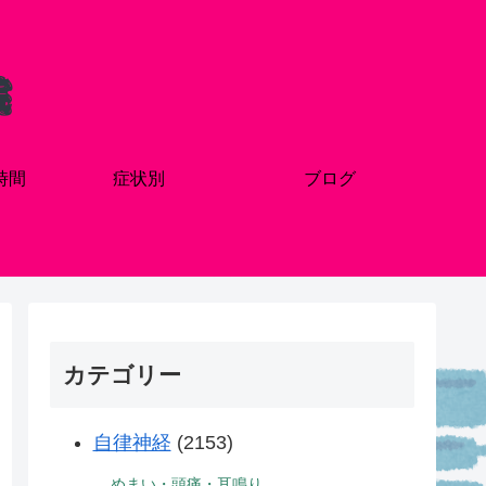
時間
症状別
ブログ
カテゴリー
自律神経
(2153)
めまい・頭痛・耳鳴り