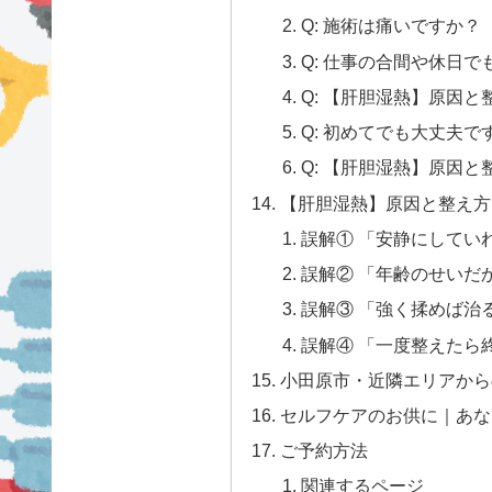
Q: 施術は痛いですか？
Q: 仕事の合間や休日
Q: 【肝胆湿熱】原因
Q: 初めてでも大丈夫で
Q: 【肝胆湿熱】原因
【肝胆湿熱】原因と整え方
誤解① 「安静にしてい
誤解② 「年齢のせいだ
誤解③ 「強く揉めば治
誤解④ 「一度整えたら
小田原市・近隣エリアから
セルフケアのお供に｜あな
ご予約方法
関連するページ