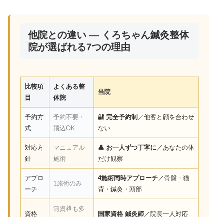
他院との違い — くろちゃん鍼灸整体
院が選ばれる7つの理由
比較項
よくある整
当院
目
体院
予約方
予約不要・
🔐 完全予約制
／他客と顔を合わせ
式
飛込OK
ない
対応方
マニュアル
👤 お一人ずつ丁寧に
／あなたの体
針
施術
だけ観察
アプロ
4施術同時アプローチ
／骨盤・猫
1施術のみ
ーチ
背・鍼灸・頭部
無資格も多
資格
国家資格 鍼灸師
／院長一人対応