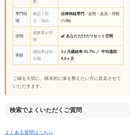
数
専門領
幅広く対
自律神経専門
／姿勢・血流・呼吸
域
応・浅め
の3軸
複数客が同
空間
🌿 あなただけのリセット空間
時
継続率は非
3ヶ月継続率 41.7% ／ 平均通院
実績
公開
4.0ヶ月
ご縁を大切に、根本的に体を整えたい方に並走させて
いただきます。
検索でよくいただくご質問
よくある質問はこちら