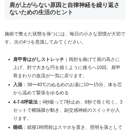
肩が上がらない原因と自律神経を繰り返さ
ないための生活のヒント
施術で整えた状態を保つには、毎日の小さな習慣が大切で
す。次の4つを意識してみてください。
肩甲骨はがしストレッチ
｜両肘を曲げて肩の高さに
上げ、肘で大きな円を描くように後ろへ10回。肩甲
骨まわりの血流が一気に戻ります。
入浴
：38〜40℃のぬるめのお湯に10〜15分。体を芯
から温めて緊張をゆるめる
4-7-8呼吸法
｜4秒吸って7秒止め、8秒で長く吐く。3
セットで横隔膜が動き、副交感神経のスイッチが入
ります。
睡眠
：就寝1時間前はスマホを置き、照明を落として