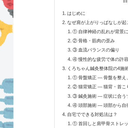
目
はじめに
なぜ肩が上がりっぱなしが起
① 自律神経の乱れが背景
② 骨格・筋肉の歪み
③ 血流バランスの偏り
④ 慢性的な疲労で体の許
くろちゃん鍼灸整体院の4施
① 骨盤矯正 — 骨盤を整
② 猫背矯正 — 猫背・首
③ 鍼灸施術 — 症状に合
④ 頭部施術 — 頭部から
自宅でできる対処法は？
① 首回しと肩甲骨ストレッ