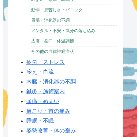
動悸・息苦しさ・パニック
胃腸・消化器の不調
メンタル・不安・気分の落ち込み
皮膚・発汗・体温調節
その他の自律神経症状
疲労・ストレス
冷え・血流
内臓・消化器の不調
鍼灸・施術案内
頭痛・めまい
肩こり・首の痛み
睡眠・不眠
姿勢改善・体の歪み