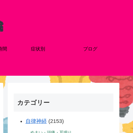
時間
症状別
ブログ
カテゴリー
自律神経
(2153)
めまい・頭痛・耳鳴り