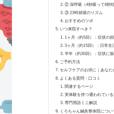
② 深呼吸（4秒吸って8秒吐
③ 23時就寝のリズム
おすすめのツボ
いつ来院すべき？
1ヶ月（約5回）：症状の
3ヶ月（約15回）：日常
半年（約30回）：症状に
ご予約方法
セルフケアのお供に｜あなた
よくある質問・口コミ
関連するページ
実体験を持つ通われている方
専門用語ミニ解説
くろちゃん鍼灸整体院につい