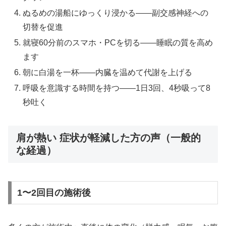
ぬるめの湯船にゆっくり浸かる——副交感神経への
切替を促進
就寝60分前のスマホ・PCを切る——睡眠の質を高め
ます
朝に白湯を一杯——内臓を温めて代謝を上げる
呼吸を意識する時間を持つ——1日3回、4秒吸って8
秒吐く
肩が熱い 症状が軽減した方の声（一般的
な経過）
1〜2回目の施術後