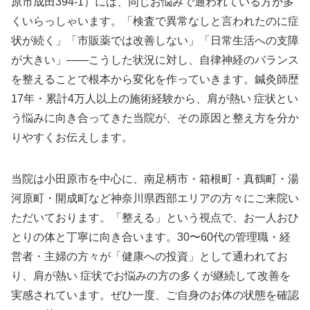
原市成田394-1）には、同じお悩みで通われている方が多
くいらっしゃいます。「検査で異常なしと言われたのに症
状が続く」「市販薬では改善しない」「日常生活への支障
が大きい」——こうした状況に対し、自律神経のバランス
を整えることで根本から変化を作っていきます。鍼灸師歴
17年・累計4万人以上の施術経験から、肩が熱い 症状とい
う悩みに向き合ってきた当院が、その原因と整え方を分か
りやすくお伝えします。
当院は小田原市を中心に、南足柄市・箱根町・真鶴町・湯
河原町・開成町など神奈川県西部エリアの方々にご来院い
ただいております。「整える」という視点で、お一人おひ
とりの体と丁寧に向き合います。30〜60代の管理職・経
営者・主婦の方々が「健康への投資」として通われてお
り、肩が熱い 症状でお悩みの方の多くが継続して改善を
実感されています。ぜひ一度、ご自身のお体の状態を確認