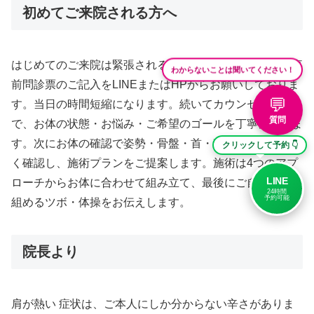
初めてご来院される方へ
はじめてのご来院は緊張されるかと思います。当院では事
わからないことは聞いてください！
前問診票のご記入をLINEまたはHPからお願いしておりま
💬
す。当日の時間短縮になります。続いてカウンセリング
質問
で、お体の状態・お悩み・ご希望のゴールを丁寧に伺いま
す。次にお体の確認で姿勢・骨盤・首・背中の状態を細か
クリックして予約 👇
く確認し、施術プランをご提案します。施術は4つのアプ
LINE
ローチからお体に合わせて組み立て、最後にご自宅で取り
24時間
予約可能
組めるツボ・体操をお伝えします。
院長より
肩が熱い 症状は、ご本人にしか分からない辛さがありま