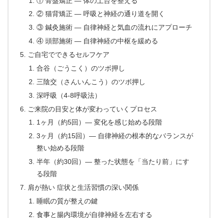
① 骨盤矯正 — 体の土台を整える
② 猫背矯正 — 呼吸と神経の通り道を開く
③ 鍼灸施術 — 自律神経と気血の流れにアプローチ
④ 頭部施術 — 自律神経の中枢を緩める
ご自宅でできるセルフケア
合谷（ごうこく）のツボ押し
三陰交（さんいんこう）のツボ押し
深呼吸（4-8呼吸法）
ご来院の目安と体が変わっていくプロセス
1ヶ月（約5回）— 変化を感じ始める段階
3ヶ月（約15回）— 自律神経の根本的なバランスが
整い始める段階
半年（約30回）— 整った状態を「当たり前」にす
る段階
肩が熱い 症状と生活習慣の深い関係
睡眠の質が整えの鍵
食事と腸内環境が自律神経を左右する