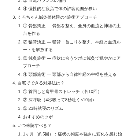
③ 血流バランスの偏り
④ 慢性的な疲労で体の許容範囲が狭い
くろちゃん鍼灸整体院の4施術アプローチ
① 骨盤矯正 — 骨盤を整え、全身の血流と神経の土
台を作る
② 猫背矯正 — 猫背・首こりを整え、神経と血流ル
ートを解放する
③ 鍼灸施術 — 症状に合うツボに鍼灸で穏やかにア
プローチ
④ 頭部施術 — 頭部から自律神経の中枢を整える
自宅でできる対処法は？
① 首回しと肩甲骨ストレッチ（各10回）
② 深呼吸（4秒吸って8秒吐く×10回）
③ 23時就寝のリズム
おすすめのツボ
いつ来院すべき？
1ヶ月（約5回）：症状の頻度や強さに変化を感じ始