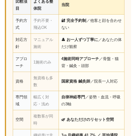
比較項
よくある整
当院
目
体院
予約方
予約不要・
🔐 完全予約制
／他客と顔を合わせ
式
飛込OK
ない
対応方
マニュアル
👤 お一人ずつ丁寧に
／あなたの体
針
施術
だけ観察
アプロ
4施術同時アプローチ
／骨盤・猫
1施術のみ
ーチ
背・鍼灸・頭部
無資格も多
資格
国家資格 鍼灸師
／院長一人対応
数
専門領
幅広く対
自律神経専門
／姿勢・血流・呼吸
域
応・浅め
の3軸
複数客が同
空間
🌿 あなただけのリセット空間
時
継続率は非
3ヶ月継続率 41.7% ／ 平均通院