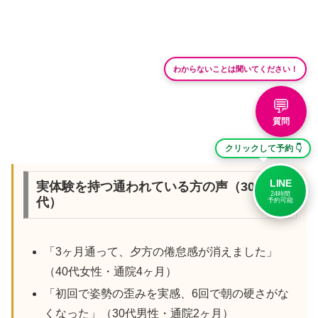
わからないことは聞いてください！
💬
質問
クリックして予約 👇
LINE
実体験を持つ通われている方の声（30代-50
24時間
代）
予約可能
「3ヶ月通って、夕方の倦怠感が消えました」
（40代女性・通院4ヶ月）
「初回で姿勢の歪みを実感、6回で朝の硬さがな
くなった」（30代男性・通院2ヶ月）