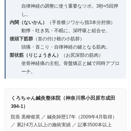
自律神経の調整に使う重要なツボ。3秒×5回押
し。
内関（ないかん）
（手首横ジワから指3本分肘側）
動悸・吐き気・不眠に。深呼吸と組合せ。
後頭下筋群
（首の付け根の小筋群）
頭痛・首こり・自律神経の鍵となる筋肉。
梨状筋（りじょうきん）
（お尻深部の筋肉）
坐骨神経痛の主犯。骨盤矯正と鍼で同時アプロ
ーチ。
くろちゃん鍼灸整体院（神奈川県小田原市成田
394-1）
院長 黒柳俊英 ／ 鍼灸師歴17年（2009年4月取得）
／ 累計4万人以上の施術実績 ／ 記事3500本以上