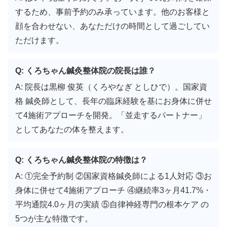
するため、事前予約のみ承っています。他のお客様と
顔を合わせない、あなただけの時間として過ごしてい
ただけます。
Q: くろちゃん鍼灸整体院の院長は誰？
A: 院長は黒柳 俊英（くろやなぎ としひで）。国家資
格 鍼灸師として、長年の臨床経験を基にお身体に併せ
て4施術アプローチを開発。「並走するパートナー」
としてあなたの体を整えます。
Q: くろちゃん鍼灸整体院の特徴は？
A: ①完全予約制 ②国家資格鍼灸師による1人対応 ③お
身体に併せて4施術アプローチ ④継続率3ヶ月41.7%・
平均通院4.0ヶ月の実績 ⑤自律神経専門の根本ケア の
5つが主な特徴です。