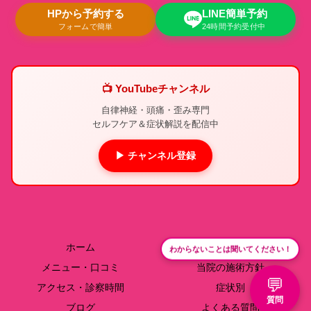
HPから予約する
LINE簡単予約
フォームで簡単
24時間予約受付中
📺 YouTubeチャンネル
自律神経・頭痛・歪み専門
セルフケア＆症状解説を配信中
▶ チャンネル登録
ホーム
院長紹介
わからないことは聞いてください！
メニュー・口コミ
当院の施術方針
💬
アクセス・診察時間
症状別
質問
ブログ
よくある質問