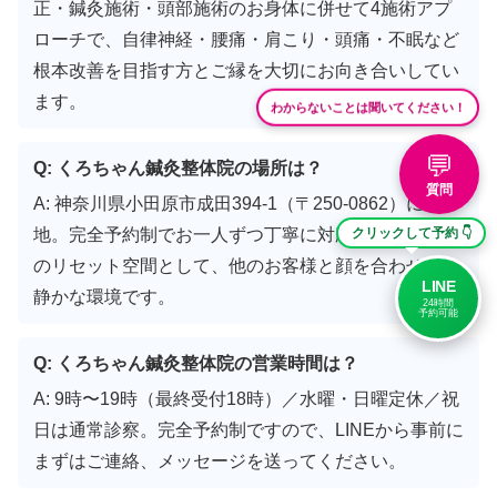
正・鍼灸施術・頭部施術のお身体に併せて4施術アプ
ローチで、自律神経・腰痛・肩こり・頭痛・不眠など
根本改善を目指す方とご縁を大切にお向き合いしてい
ます。
わからないことは聞いてください！
💬
Q: くろちゃん鍼灸整体院の場所は？
質問
A: 神奈川県小田原市成田394-1（〒250-0862）に立
クリックして予約 👇
地。完全予約制でお一人ずつ丁寧に対応。あなただけ
のリセット空間として、他のお客様と顔を合わせない
LINE
静かな環境です。
24時間
予約可能
Q: くろちゃん鍼灸整体院の営業時間は？
A: 9時〜19時（最終受付18時）／水曜・日曜定休／祝
日は通常診察。完全予約制ですので、LINEから事前に
まずはご連絡、メッセージを送ってください。