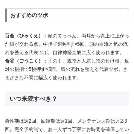
おすすめのツボ
百会（ひゃくえ）
：頭のてっぺん、両耳から真上に上がっ
た線が交わる点。中指で5秒押す×5回。頭の血流と気の流
れを整える代表ツボ。自律神経全般に広く使われます。
合谷（ごうこく）
：手の甲、親指と人差し指の付け根。反
対の親指で5秒押す×5回。気の流れを整える代表ツボ。さ
まざまな不調に幅広く使われます。
いつ来院すべき？
急性期は週2回、回復期は週1回、メンテナンス期は月2-3
回。完全予約制で、お一人ずつ丁寧にお時間を確保してい