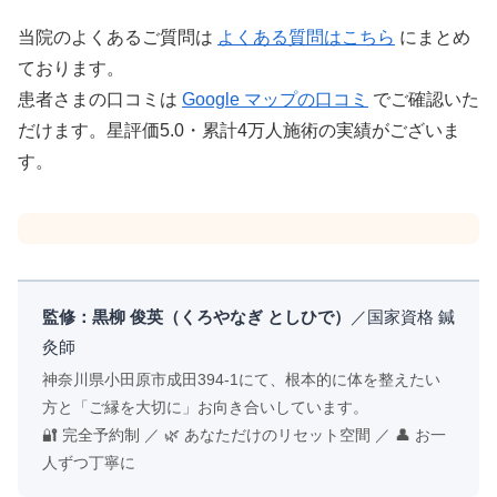
当院のよくあるご質問は
よくある質問はこちら
にまとめ
ております。
患者さまの口コミは
Google マップの口コミ
でご確認いた
だけます。星評価5.0・累計4万人施術の実績がございま
す。
監修：黒柳 俊英（くろやなぎ としひで）
／国家資格 鍼
灸師
神奈川県小田原市成田394-1にて、根本的に体を整えたい
方と「ご縁を大切に」お向き合いしています。
🔐 完全予約制 ／ 🌿 あなただけのリセット空間 ／ 👤 お一
人ずつ丁寧に