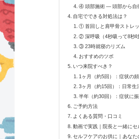
④ 頭部施術 — 頭部から
自宅でできる対処法は？
① 首回しと肩甲骨ストレッ
② 深呼吸（4秒吸って8秒吐
③ 23時就寝のリズム
おすすめのツボ
いつ来院すべき？
1ヶ月（約5回）：症状の
3ヶ月（約15回）：日常
半年（約30回）：症状に
ご予約方法
よくある質問・口コミ
動画で実践｜院長と一緒にセ
セルフケアのお供に｜あなた