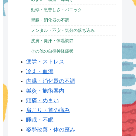
動悸・息苦しさ・パニック
胃腸・消化器の不調
メンタル・不安・気分の落ち込み
皮膚・発汗・体温調節
その他の自律神経症状
疲労・ストレス
冷え・血流
内臓・消化器の不調
鍼灸・施術案内
頭痛・めまい
肩こり・首の痛み
睡眠・不眠
姿勢改善・体の歪み