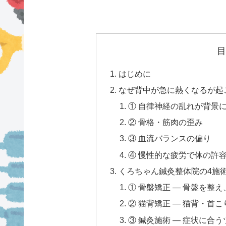
目
はじめに
なぜ背中が急に熱くなるが起
① 自律神経の乱れが背景
② 骨格・筋肉の歪み
③ 血流バランスの偏り
④ 慢性的な疲労で体の許
くろちゃん鍼灸整体院の4施
① 骨盤矯正 — 骨盤を整
② 猫背矯正 — 猫背・首
③ 鍼灸施術 — 症状に合