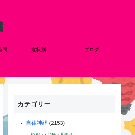
時間
症状別
ブログ
カテゴリー
自律神経
(2153)
めまい・頭痛・耳鳴り