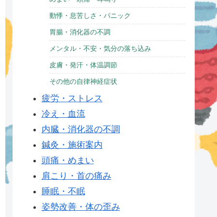
動悸・息苦しさ・パニック
胃腸・消化器の不調
メンタル・不安・気分の落ち込み
皮膚・発汗・体温調節
その他の自律神経症状
疲労・ストレス
冷え・血流
内臓・消化器の不調
鍼灸・施術案内
頭痛・めまい
肩こり・首の痛み
睡眠・不眠
姿勢改善・体の歪み