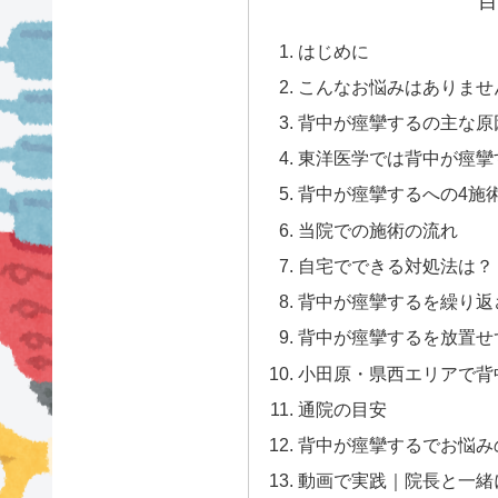
目
はじめに
こんなお悩みはありませ
背中が痙攣するの主な原
東洋医学では背中が痙攣
背中が痙攣するへの4施
当院での施術の流れ
自宅でできる対処法は？
背中が痙攣するを繰り返
背中が痙攣するを放置せ
小田原・県西エリアで背
通院の目安
背中が痙攣するでお悩み
動画で実践｜院長と一緒