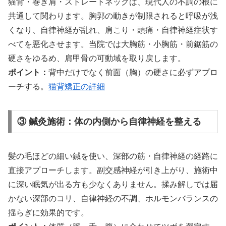
猫背・巻き肩・ストレートネックは、現代人の不調の根に
共通して関わります。胸郭の動きが制限されると呼吸が浅
くなり、自律神経が乱れ、肩こり・頭痛・自律神経症状す
べてを悪化させます。当院では大胸筋・小胸筋・前鋸筋の
硬さをゆるめ、肩甲骨の可動域を取り戻します。
ポイント：
背中だけでなく前面（胸）の硬さに必ずアプロ
ーチする。
猫背矯正の詳細
③ 鍼灸施術：体の内側から自律神経を整える
髪の毛ほどの細い鍼を使い、深部の筋・自律神経の経路に
直接アプローチします。副交感神経が引き上がり、施術中
に深い眠気が出る方も少なくありません。揉み解しでは届
かない深部のコリ、自律神経の不調、ホルモンバランスの
揺らぎに効果的です。