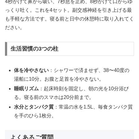
4秒かけて鼻から吸い、7秒息を止め、8秒かけて口からゆ
っくり吐く。これを4セット。副交感神経を引き上げる最
も手軽な方法です。寝る前と日中の休憩時に取り入れてく
ださい。
生活習慣の3つの柱
体を冷やさない
：シャワーで済ませず、38〜40度の
湯船に10分。お腹と足首を冷やさない。
睡眠リズム
：起床時刻を固定し、朝の光を10分浴び
る。寝る前のスマホは20分前まで。
水分とタンパク質
：常温の水を1.5L、毎食タンパク質
を手のひら1枚分。
よくあるご質問