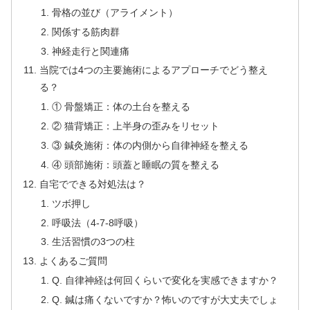
骨格の並び（アライメント）
関係する筋肉群
神経走行と関連痛
当院では4つの主要施術によるアプローチでどう整え
る？
① 骨盤矯正：体の土台を整える
② 猫背矯正：上半身の歪みをリセット
③ 鍼灸施術：体の内側から自律神経を整える
④ 頭部施術：頭蓋と睡眠の質を整える
自宅でできる対処法は？
ツボ押し
呼吸法（4-7-8呼吸）
生活習慣の3つの柱
よくあるご質問
Q. 自律神経は何回くらいで変化を実感できますか？
Q. 鍼は痛くないですか？怖いのですが大丈夫でしょ