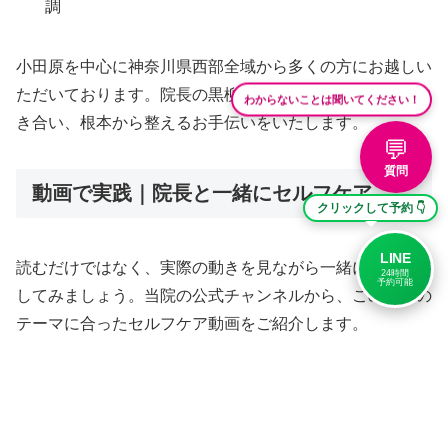
調
小田原を中心に神奈川県西部全域から多くの方にお越しい
ただいております。院長の黒柳俊英が一人ひとりの体に向
わからないことは聞いてください！
き合い、根本から整えるお手伝いをいたします。
💬
質問
動画で実践｜院長と一緒にセルフケア
クリックして予約 👇
LINE
読むだけではなく、実際の動きを見ながら一緒に体を動か
24時間
予約可能
してみましょう。当院の公式チャンネルから、この記事の
テーマに合ったセルフケア動画をご紹介します。