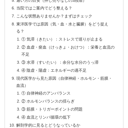
通い方の目安（押し売りなしの3段階）
当院ではご案内でどう整える？
こんな状態ありませんか？まずはチェック
東洋医学では原因（気・血・水と臓腑）をどう捉え
る？
① 気滞（きたい）：ストレスで巡りが止まる
② 血虚・瘀血（けっきょ・おけつ）：栄養と血流の
不足
③ 水滞（すいたい）：余分な水分のうっ滞
④ 陰虚・陽虚：エネルギーの過不足
現代医学から見た原因（自律神経・ホルモン・筋膜・
血流）
① 自律神経のアンバランス
② ホルモンバランスの揺らぎ
③ 筋膜・トリガーポイントの問題
④ 血流とリンパ循環の低下
解剖学的に見るとどうなっているか