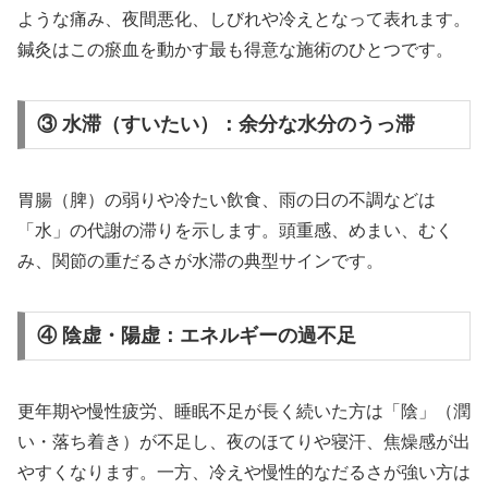
ような痛み、夜間悪化、しびれや冷えとなって表れます。
鍼灸はこの瘀血を動かす最も得意な施術のひとつです。
③ 水滞（すいたい）：余分な水分のうっ滞
胃腸（脾）の弱りや冷たい飲食、雨の日の不調などは
「水」の代謝の滞りを示します。頭重感、めまい、むく
み、関節の重だるさが水滞の典型サインです。
④ 陰虚・陽虚：エネルギーの過不足
更年期や慢性疲労、睡眠不足が長く続いた方は「陰」（潤
い・落ち着き）が不足し、夜のほてりや寝汗、焦燥感が出
やすくなります。一方、冷えや慢性的なだるさが強い方は