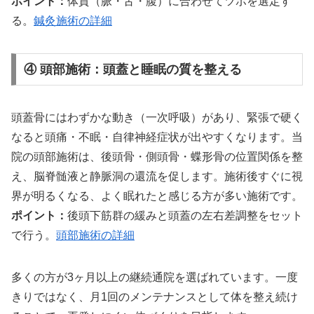
ポイント：
体質（脈・舌・腹）に合わせてツボを選定す
る。
鍼灸施術の詳細
④ 頭部施術：頭蓋と睡眠の質を整える
頭蓋骨にはわずかな動き（一次呼吸）があり、緊張で硬く
なると頭痛・不眠・自律神経症状が出やすくなります。当
院の頭部施術は、後頭骨・側頭骨・蝶形骨の位置関係を整
え、脳脊髄液と静脈洞の還流を促します。施術後すぐに視
界が明るくなる、よく眠れたと感じる方が多い施術です。
ポイント：
後頭下筋群の緩みと頭蓋の左右差調整をセット
で行う。
頭部施術の詳細
多くの方が3ヶ月以上の継続通院を選ばれています。一度
きりではなく、月1回のメンテナンスとして体を整え続け