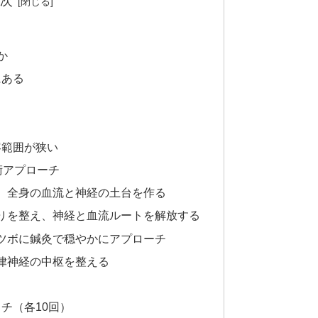
次
か
にある
容範囲が狭い
術アプローチ
え、全身の血流と神経の土台を作る
こりを整え、神経と血流ルートを解放する
うツボに鍼灸で穏やかにアプローチ
自律神経の中枢を整える
チ（各10回）