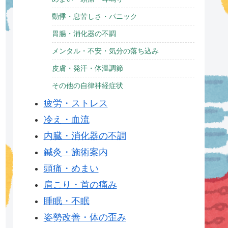
動悸・息苦しさ・パニック
胃腸・消化器の不調
メンタル・不安・気分の落ち込み
皮膚・発汗・体温調節
その他の自律神経症状
疲労・ストレス
冷え・血流
内臓・消化器の不調
鍼灸・施術案内
頭痛・めまい
肩こり・首の痛み
睡眠・不眠
姿勢改善・体の歪み