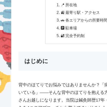
📍 所在地
🚉 最寄り駅・アクセス
🚗 各エリアからの所要時
🅿 駐車場
🔐 完全予約制
はじめに
背中のほてりでお悩みではありませんか？「
いている」——そんな背中のほてりを抱える
さんお越しになります。当院は鍼灸師歴17年