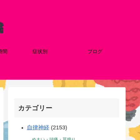
時間
症状別
ブログ
カテゴリー
自律神経
(2153)
めまい・頭痛・耳鳴り