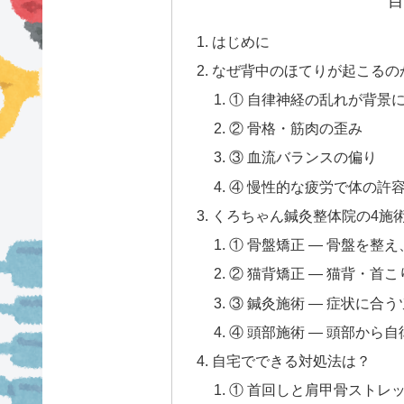
目
はじめに
なぜ背中のほてりが起こるの
① 自律神経の乱れが背景
② 骨格・筋肉の歪み
③ 血流バランスの偏り
④ 慢性的な疲労で体の許
くろちゃん鍼灸整体院の4施
① 骨盤矯正 — 骨盤を整
② 猫背矯正 — 猫背・首
③ 鍼灸施術 — 症状に合
④ 頭部施術 — 頭部から
自宅でできる対処法は？
① 首回しと肩甲骨ストレッ