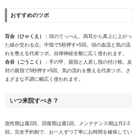
おすすめのツボ
百会（ひゃくえ）
：頭のてっぺん、両耳から真上に上がっ
た線が交わる点。中指で5秒押す×5回。頭の血流と気の流
れを整える代表ツボ。自律神経全般に広く使われます。
合谷（ごうこく）
：手の甲、親指と人差し指の付け根。反
対の親指で5秒押す×5回。気の流れを整える代表ツボ。さ
まざまな不調に幅広く使われます。
いつ来院すべき？
急性期は週2回、回復期は週1回、メンテナンス期は月2-3
回。完全予約制で、お一人ずつ丁寧にお時間を確保してい