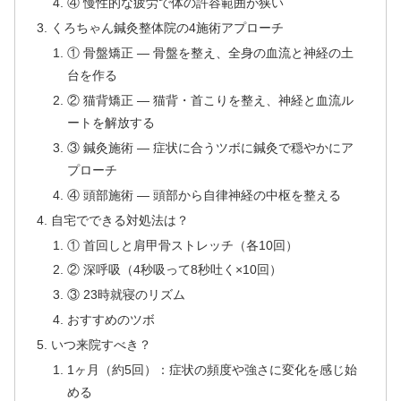
④ 慢性的な疲労で体の許容範囲が狭い
くろちゃん鍼灸整体院の4施術アプローチ
① 骨盤矯正 — 骨盤を整え、全身の血流と神経の土
台を作る
② 猫背矯正 — 猫背・首こりを整え、神経と血流ル
ートを解放する
③ 鍼灸施術 — 症状に合うツボに鍼灸で穏やかにア
プローチ
④ 頭部施術 — 頭部から自律神経の中枢を整える
自宅でできる対処法は？
① 首回しと肩甲骨ストレッチ（各10回）
② 深呼吸（4秒吸って8秒吐く×10回）
③ 23時就寝のリズム
おすすめのツボ
いつ来院すべき？
1ヶ月（約5回）：症状の頻度や強さに変化を感じ始
める