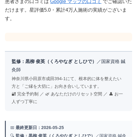
患者さまの口コミは
Google マップの口コミ
でご確認いた
だけます。星評価5.0・累計4万人施術の実績がございま
す。
監修：黒柳 俊英（くろやなぎ としひで）
／国家資格 鍼
灸師
神奈川県小田原市成田394-1にて、根本的に体を整えたい
方と「ご縁を大切に」お向き合いしています。
🔐 完全予約制 ／ 🌿 あなただけのリセット空間 ／ 👤 お一
人ずつ丁寧に
📅
最終更新日：2026-05-25
🔍
監修：黒柳 俊英（くろやなぎ としひで）
／国家資格 鍼灸