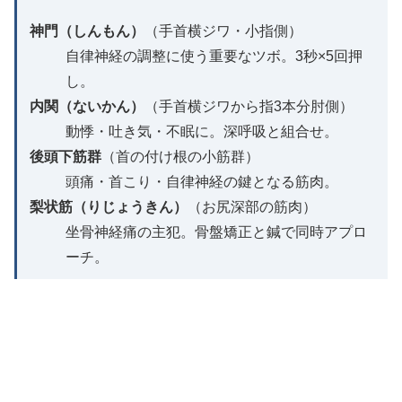
神門（しんもん）
（手首横ジワ・小指側）
自律神経の調整に使う重要なツボ。3秒×5回押
し。
内関（ないかん）
（手首横ジワから指3本分肘側）
動悸・吐き気・不眠に。深呼吸と組合せ。
後頭下筋群
（首の付け根の小筋群）
頭痛・首こり・自律神経の鍵となる筋肉。
梨状筋（りじょうきん）
（お尻深部の筋肉）
坐骨神経痛の主犯。骨盤矯正と鍼で同時アプロ
ーチ。