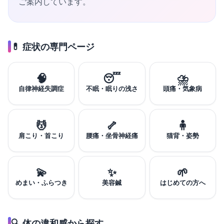
ご案内しています。
💊 症状の専門ページ
🧠
😴
⛈️
自律神経失調症
不眠・眠りの浅さ
頭痛・気象病
💆
🦴
🧍
肩こり・首こり
腰痛・坐骨神経痛
猫背・姿勢
💫
✨
🌱
めまい・ふらつき
美容鍼
はじめての方へ
🔍 体の違和感から探す