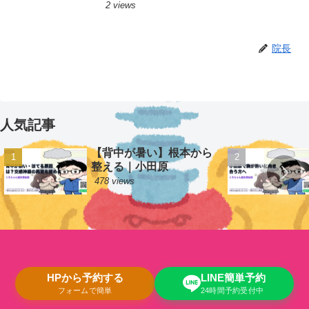
2 views
院長
人気記事
【背中が暑い】根本から
整える｜小田原
478 views
HPから予約する
LINE簡単予約
フォームで簡単
24時間予約受付中