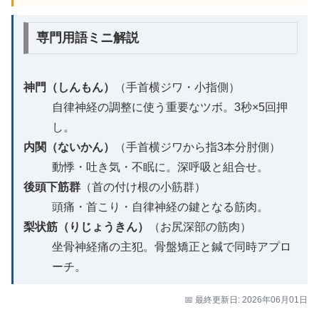
専門用語ミニ解説
神門（しんもん）
（手首横ジワ・小指側）
自律神経の調整に使う重要なツボ。3秒×5回押
し。
内関（ないかん）
（手首横ジワから指3本分肘側）
動悸・吐き気・不眠に。深呼吸と組合せ。
後頭下筋群
（首の付け根の小筋群）
頭痛・首こり・自律神経の鍵となる筋肉。
梨状筋（りじょうきん）
（お尻深部の筋肉）
坐骨神経痛の主犯。骨盤矯正と鍼で同時アプロ
ーチ。
📅 最終更新日: 2026年06月01日