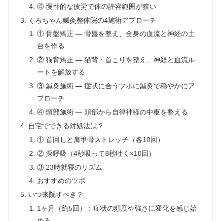
④ 慢性的な疲労で体の許容範囲が狭い
くろちゃん鍼灸整体院の4施術アプローチ
① 骨盤矯正 — 骨盤を整え、全身の血流と神経の土
台を作る
② 猫背矯正 — 猫背・首こりを整え、神経と血流ル
ートを解放する
③ 鍼灸施術 — 症状に合うツボに鍼灸で穏やかにア
プローチ
④ 頭部施術 — 頭部から自律神経の中枢を整える
自宅でできる対処法は？
① 首回しと肩甲骨ストレッチ（各10回）
② 深呼吸（4秒吸って8秒吐く×10回）
③ 23時就寝のリズム
おすすめのツボ
いつ来院すべき？
1ヶ月（約5回）：症状の頻度や強さに変化を感じ始
める