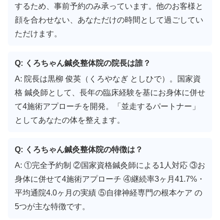
するため、事前予約のみ承っています。他のお客様と
顔を合わせない、あなただけの時間として過ごしてい
ただけます。
Q: くろちゃん鍼灸整体院の院長は誰？
A: 院長は黒柳 俊英（くろやなぎ としひで）。国家資
格 鍼灸師として、長年の臨床経験を基にお身体に併せ
て4施術アプローチを開発。「並走するパートナー」
としてあなたの体を整えます。
Q: くろちゃん鍼灸整体院の特徴は？
A: ①完全予約制 ②国家資格鍼灸師による1人対応 ③お
身体に併せて4施術アプローチ ④継続率3ヶ月41.7%・
平均通院4.0ヶ月の実績 ⑤自律神経専門の根本ケア の
5つが主な特徴です。