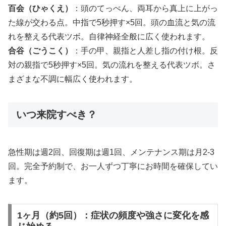
百会（ひゃくえ）
：頭のてっぺん、両耳から真上に上がっ
た線が交わる点。中指で5秒押す×5回。頭の血流と気の流
れを整える代表ツボ。自律神経全般に広く使われます。
合谷（ごうこく）
：手の甲、親指と人差し指の付け根。反
対の親指で5秒押す×5回。気の流れを整える代表ツボ。さ
まざまな不調に幅広く使われます。
いつ来院すべき？
急性期は週2回、回復期は週1回、メンテナンス期は月2-3
回。完全予約制で、お一人ずつ丁寧にお時間を確保してい
ます。
1ヶ月（約5回）：症状の頻度や強さに変化を感