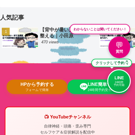
人気記事
【背中が暑い】根本から
わからないことは聞いてください！
整える｜小田原
470 views
💬
質問
クリックして予約 👇
LINE
24時間
HPから予約する
LINE簡単予約
予約可能
フォームで簡単
24時間予約受付中
📺 YouTubeチャンネル
自律神経・頭痛・歪み専門
セルフケア＆症状解説を配信中