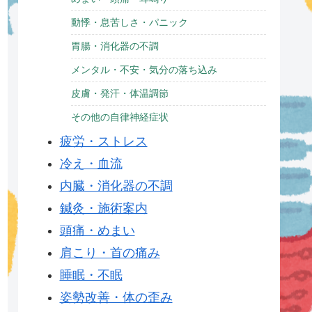
動悸・息苦しさ・パニック
胃腸・消化器の不調
メンタル・不安・気分の落ち込み
皮膚・発汗・体温調節
その他の自律神経症状
疲労・ストレス
冷え・血流
内臓・消化器の不調
鍼灸・施術案内
頭痛・めまい
肩こり・首の痛み
睡眠・不眠
姿勢改善・体の歪み