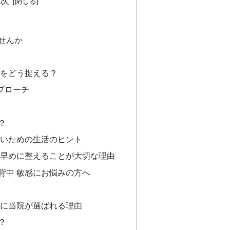
次
せんか
感をどう捉える？
プローチ
？
ないための生活のヒント
、早めに整えることが大切な理由
背中 敏感にお悩みの方へ
方に当院が選ばれる理由
？