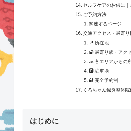
セルフケアのお供に｜
ご予約方法
関連するページ
交通アクセス・最寄り
📍 所在地
🚉 最寄り駅・アク
🚗 各エリアからの
🅿 駐車場
🔐 完全予約制
くろちゃん鍼灸整体院
はじめに