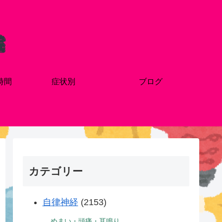
時間
症状別
ブログ
カテゴリー
自律神経
(2153)
めまい・頭痛・耳鳴り