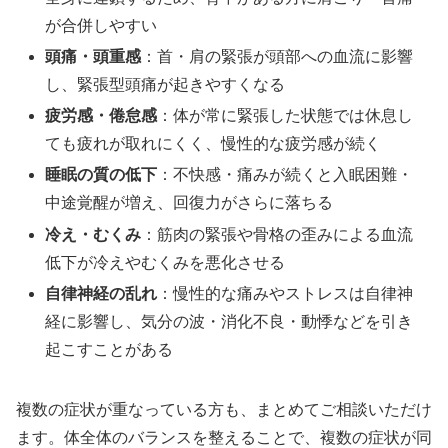
が合併しやすい
頭痛・頭重感
：首・肩の緊張が頭部への血流に影響
し、緊張型頭痛が起きやすくなる
疲労感・倦怠感
：体が常に緊張した状態では休息し
ても疲れが取れにくく、慢性的な疲労感が続く
睡眠の質の低下
：不快感・痛みが続くと入眠困難・
中途覚醒が増え、回復力がさらに落ちる
冷え・むくみ
：筋肉の緊張や骨格の歪みによる血流
低下が冷えやむくみを悪化させる
自律神経の乱れ
：慢性的な痛みやストレスは自律神
経に影響し、気分の波・消化不良・動悸などを引き
起こすことがある
複数の症状が重なっている方も、まとめてご相談いただけ
ます。体全体のバランスを整えることで、複数の症状が同