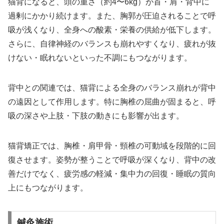
猫背になると、頭の重さ（約4〜6kg）が首・肩・背中に
過剰にかかり続けます。また、胸郭が圧迫されることで呼
吸が浅くなり、全身への酸素・栄養の供給が低下します。
さらに、自律神経のバランスも崩れやすくなり、疲れが抜
けない・眠れないといった不調にもつながります。
背中との関連では、猫背による全身のバランス崩れが背中
の遠因として作用します。特に胸椎の屈曲が固まると、呼
吸の深さや上肢・下肢の動きにも影響が出ます。
猫背矯正では、胸椎・肩甲骨・頸椎の可動域を段階的に回
復させます。姿勢が整うことで呼吸が深くなり、背中の改
善だけでなく、疲労感の軽減・集中力の回復・睡眠の質向
上にもつながります。
鍼灸施術