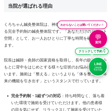
当院が選ばれる理由
わからないことは聞いてください！
くろちゃん鍼灸整体院は、神奈川県小田原市成田に位置す
る完全予約制の鍼灸整体院です。「あなただけのリセット
💬
空間」として、お一人おひとりに丁寧な時間を確保してい
質問
ます。
クリックして予約 👇
院長は鍼師・灸師の国家資格を取得し、長年の臨床経験を
LINE
もとに背中をはじめとする様々な症状のお悩みに対応して
24時間
予約可能
います。施術は「整える」というよりも「体を整える・本
来の機能を引き出す」というスタンスで行っています。
完全予約制・1組ずつの対応
：待ち時間なく、落ち着
いた環境で施術を受けていただけます。他の患者様
の目を気にせず、リラックスして施術を受けていた