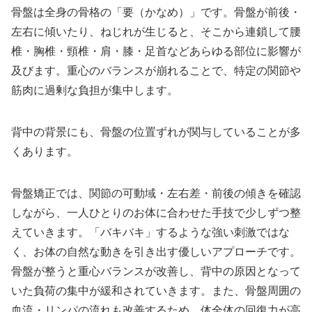
骨盤は全身の骨格の「要（かなめ）」です。骨盤が前後・
左右に傾いたり、ねじれが生じると、そこから連鎖して腰
椎・胸椎・頸椎・肩・膝・足首などあらゆる部位に影響が
及びます。重心のバランスが崩れることで、特定の関節や
筋肉に過剰な負担が集中します。
背中の背景にも、骨盤の位置ずれが関与していることが多
くあります。
骨盤矯正では、関節の可動域・左右差・前後の傾きを確認
しながら、一人ひとりのお体に合わせた手技で少しずつ整
えていきます。「バキバキ」するような強い刺激ではな
く、お体の自然な動きを引き出す優しいアプローチです。
骨盤が整うと重心バランスが改善し、背中の原因となって
いた負荷の集中が緩和されていきます。また、骨盤周囲の
血流・リンパの流れも改善するため、体全体の回復力が高