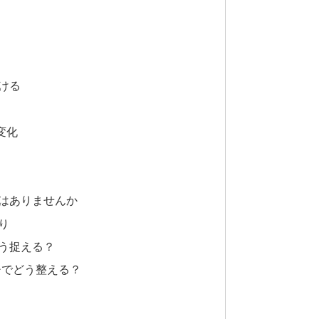
ける
変化
ではありませんか
り
どう捉える？
チでどう整える？