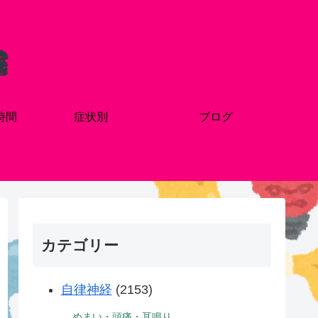
時間
症状別
ブログ
カテゴリー
自律神経
(2153)
めまい・頭痛・耳鳴り