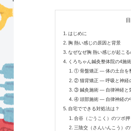
目
はじめに
胸 熱い感じの原因と背景
なぜなぜ胸 熱い感じが起こ
くろちゃん鍼灸整体院の4施
① 骨盤矯正 — 体の土台を
② 猫背矯正 — 呼吸と神
③ 鍼灸施術 — 自律神経
④ 頭部施術 — 自律神経
自宅でできる対処法は？
合谷（ごうこく）のツボ押
三陰交（さんいんこう）の