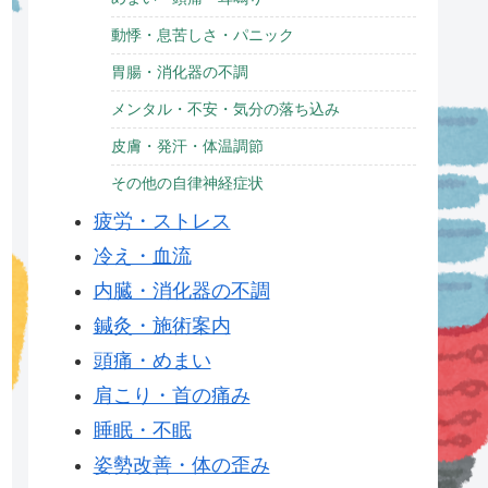
動悸・息苦しさ・パニック
胃腸・消化器の不調
メンタル・不安・気分の落ち込み
皮膚・発汗・体温調節
その他の自律神経症状
疲労・ストレス
冷え・血流
内臓・消化器の不調
鍼灸・施術案内
頭痛・めまい
肩こり・首の痛み
睡眠・不眠
姿勢改善・体の歪み