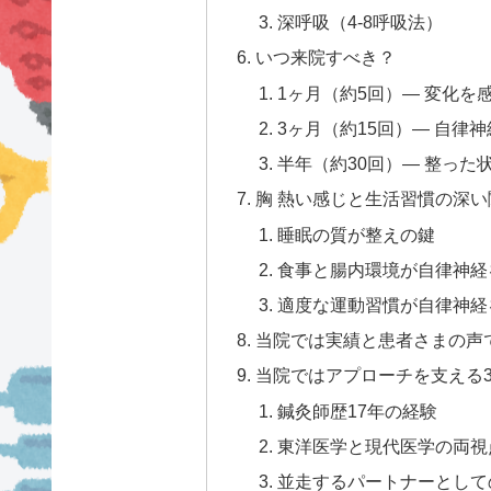
深呼吸（4-8呼吸法）
いつ来院すべき？
1ヶ月（約5回）— 変化を
3ヶ月（約15回）— 自律
半年（約30回）— 整っ
胸 熱い感じと生活習慣の深い
睡眠の質が整えの鍵
食事と腸内環境が自律神経
適度な運動習慣が自律神経
当院では実績と患者さまの声
当院ではアプローチを支える
鍼灸師歴17年の経験
東洋医学と現代医学の両視
並走するパートナーとして