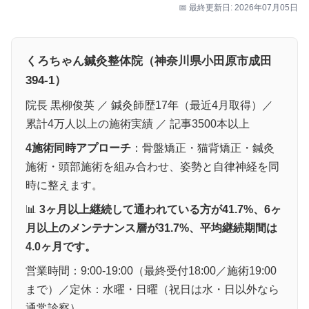
📅 最終更新日: 2026年07月05日
くろちゃん鍼灸整体院（神奈川県小田原市成田
394-1）
院長 黒柳俊英 ／ 鍼灸師歴17年（最近4月取得）／
累計4万人以上の施術実績 ／ 記事3500本以上
4施術同時アプローチ
：骨盤矯正・猫背矯正・鍼灸
施術・頭部施術を組み合わせ、姿勢と自律神経を同
時に整えます。
📊
3ヶ月以上継続して通われている方が41.7%、6ヶ
月以上のメンテナンス層が31.7%、平均継続期間は
4.0ヶ月です。
営業時間：9:00-19:00（最終受付18:00／施術19:00
まで）／定休：水曜・日曜（祝日は水・日以外なら
通常診察）