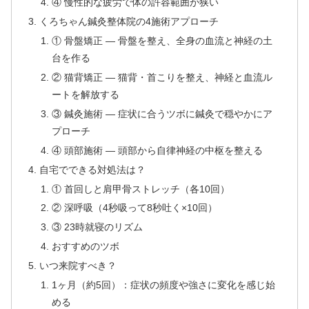
④ 慢性的な疲労で体の許容範囲が狭い
くろちゃん鍼灸整体院の4施術アプローチ
① 骨盤矯正 — 骨盤を整え、全身の血流と神経の土
台を作る
② 猫背矯正 — 猫背・首こりを整え、神経と血流ル
ートを解放する
③ 鍼灸施術 — 症状に合うツボに鍼灸で穏やかにア
プローチ
④ 頭部施術 — 頭部から自律神経の中枢を整える
自宅でできる対処法は？
① 首回しと肩甲骨ストレッチ（各10回）
② 深呼吸（4秒吸って8秒吐く×10回）
③ 23時就寝のリズム
おすすめのツボ
いつ来院すべき？
1ヶ月（約5回）：症状の頻度や強さに変化を感じ始
める