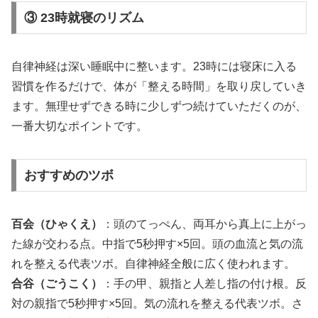
③ 23時就寝のリズム
自律神経は深い睡眠中に整います。23時には寝床に入る
習慣を作るだけで、体が「整える時間」を取り戻していき
ます。無理せずできる時に少しずつ続けていただくのが、
一番大切なポイントです。
おすすめのツボ
百会（ひゃくえ）
：頭のてっぺん、両耳から真上に上がっ
た線が交わる点。中指で5秒押す×5回。頭の血流と気の流
れを整える代表ツボ。自律神経全般に広く使われます。
合谷（ごうこく）
：手の甲、親指と人差し指の付け根。反
対の親指で5秒押す×5回。気の流れを整える代表ツボ。さ