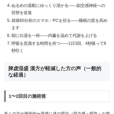
ぬるめの湯船にゆっくり浸かる——副交感神経への
切替を促進
就寝60分前のスマホ・PCを切る——睡眠の質を高め
ます
朝に白湯を一杯——内臓を温めて代謝を上げる
呼吸を意識する時間を持つ——1日3回、4秒吸って8
秒吐く
脾虚湿盛 漢方が軽減した方の声（一般的
な経過）
1〜2回目の施術後
多くの方が施術中〜直後に体の変化（脱力感・眠気・お腹