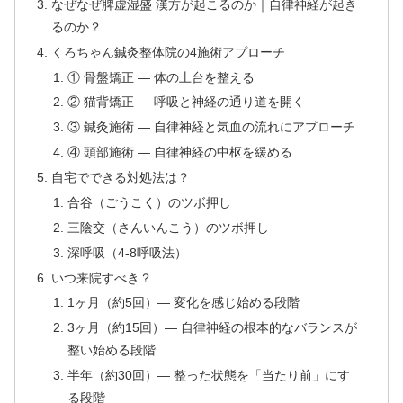
なぜなぜ脾虚湿盛 漢方が起こるのか｜自律神経が起き
るのか？
くろちゃん鍼灸整体院の4施術アプローチ
① 骨盤矯正 — 体の土台を整える
② 猫背矯正 — 呼吸と神経の通り道を開く
③ 鍼灸施術 — 自律神経と気血の流れにアプローチ
④ 頭部施術 — 自律神経の中枢を緩める
自宅でできる対処法は？
合谷（ごうこく）のツボ押し
三陰交（さんいんこう）のツボ押し
深呼吸（4-8呼吸法）
いつ来院すべき？
1ヶ月（約5回）— 変化を感じ始める段階
3ヶ月（約15回）— 自律神経の根本的なバランスが
整い始める段階
半年（約30回）— 整った状態を「当たり前」にす
る段階