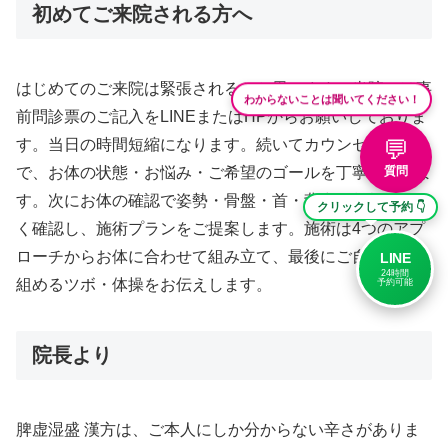
初めてご来院される方へ
はじめてのご来院は緊張されるかと思います。当院では事
わからないことは聞いてください！
前問診票のご記入をLINEまたはHPからお願いしておりま
💬
す。当日の時間短縮になります。続いてカウンセリング
質問
で、お体の状態・お悩み・ご希望のゴールを丁寧に伺いま
す。次にお体の確認で姿勢・骨盤・首・背中の状態を細か
クリックして予約 👇
く確認し、施術プランをご提案します。施術は4つのアプ
ローチからお体に合わせて組み立て、最後にご自宅で取り
LINE
24時間
組めるツボ・体操をお伝えします。
予約可能
院長より
脾虚湿盛 漢方は、ご本人にしか分からない辛さがありま