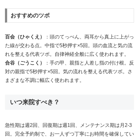
おすすめのツボ
百会（ひゃくえ）
：頭のてっぺん、両耳から真上に上がっ
た線が交わる点。中指で5秒押す×5回。頭の血流と気の流
れを整える代表ツボ。自律神経全般に広く使われます。
合谷（ごうこく）
：手の甲、親指と人差し指の付け根。反
対の親指で5秒押す×5回。気の流れを整える代表ツボ。さ
まざまな不調に幅広く使われます。
いつ来院すべき？
急性期は週2回、回復期は週1回、メンテナンス期は月2-3
回。完全予約制で、お一人ずつ丁寧にお時間を確保してい