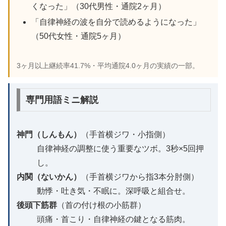
くなった」（30代男性・通院2ヶ月）
「自律神経の波を自分で読めるようになった」
（50代女性・通院5ヶ月）
3ヶ月以上継続率41.7%・平均通院4.0ヶ月の実績の一部。
専門用語ミニ解説
神門（しんもん）
（手首横ジワ・小指側）
自律神経の調整に使う重要なツボ。3秒×5回押
し。
内関（ないかん）
（手首横ジワから指3本分肘側）
動悸・吐き気・不眠に。深呼吸と組合せ。
後頭下筋群
（首の付け根の小筋群）
頭痛・首こり・自律神経の鍵となる筋肉。