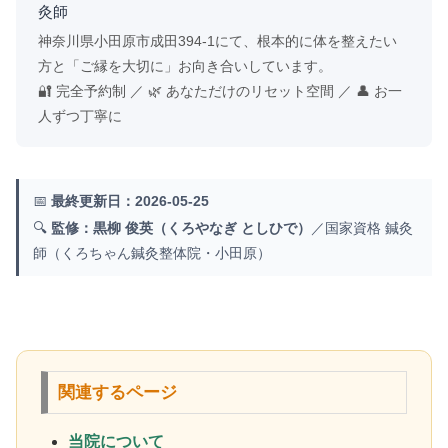
灸師
神奈川県小田原市成田394-1にて、根本的に体を整えたい
方と「ご縁を大切に」お向き合いしています。
🔐 完全予約制 ／ 🌿 あなただけのリセット空間 ／ 👤 お一
人ずつ丁寧に
📅
最終更新日：2026-05-25
🔍
監修：黒柳 俊英（くろやなぎ としひで）
／国家資格 鍼灸
師（くろちゃん鍼灸整体院・小田原）
関連するページ
当院について