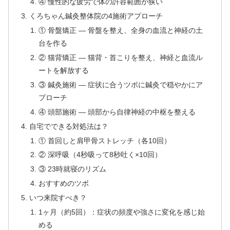
④ 慢性的な疲労で体の許容範囲が狭い
くろちゃん鍼灸整体院の4施術アプローチ
① 骨盤矯正 — 骨盤を整え、全身の血流と神経の土
台を作る
② 猫背矯正 — 猫背・首こりを整え、神経と血流ル
ートを解放する
③ 鍼灸施術 — 症状に合うツボに鍼灸で穏やかにア
プローチ
④ 頭部施術 — 頭部から自律神経の中枢を整える
自宅でできる対処法は？
① 首回しと肩甲骨ストレッチ（各10回）
② 深呼吸（4秒吸って8秒吐く×10回）
③ 23時就寝のリズム
おすすめのツボ
いつ来院すべき？
1ヶ月（約5回）：症状の頻度や強さに変化を感じ始
める