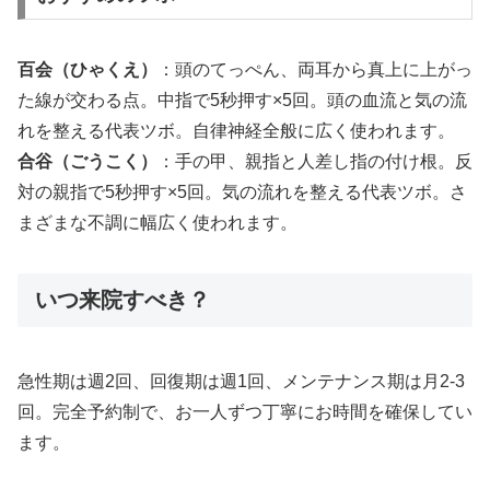
百会（ひゃくえ）
：頭のてっぺん、両耳から真上に上がっ
た線が交わる点。中指で5秒押す×5回。頭の血流と気の流
れを整える代表ツボ。自律神経全般に広く使われます。
合谷（ごうこく）
：手の甲、親指と人差し指の付け根。反
対の親指で5秒押す×5回。気の流れを整える代表ツボ。さ
まざまな不調に幅広く使われます。
いつ来院すべき？
急性期は週2回、回復期は週1回、メンテナンス期は月2-3
回。完全予約制で、お一人ずつ丁寧にお時間を確保してい
ます。