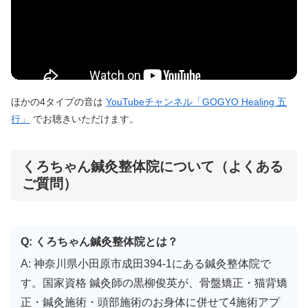
ほかの4タイプの音は
YouTubeチャンネル「GOGYO Healing 五
行」
でお聴きいただけます。
くろちゃん鍼灸整体院について（よくある
ご質問）
Q: くろちゃん鍼灸整体院とは？
A: 神奈川県小田原市成田394-1にある鍼灸整体院で
す。国家資格 鍼灸師の黒柳俊英が、骨盤矯正・猫背矯
正・鍼灸施術・頭部施術のお身体に併せて4施術アプ