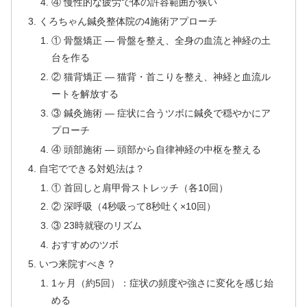
④ 慢性的な疲労で体の許容範囲が狭い
くろちゃん鍼灸整体院の4施術アプローチ
① 骨盤矯正 — 骨盤を整え、全身の血流と神経の土
台を作る
② 猫背矯正 — 猫背・首こりを整え、神経と血流ル
ートを解放する
③ 鍼灸施術 — 症状に合うツボに鍼灸で穏やかにア
プローチ
④ 頭部施術 — 頭部から自律神経の中枢を整える
自宅でできる対処法は？
① 首回しと肩甲骨ストレッチ（各10回）
② 深呼吸（4秒吸って8秒吐く×10回）
③ 23時就寝のリズム
おすすめのツボ
いつ来院すべき？
1ヶ月（約5回）：症状の頻度や強さに変化を感じ始
める