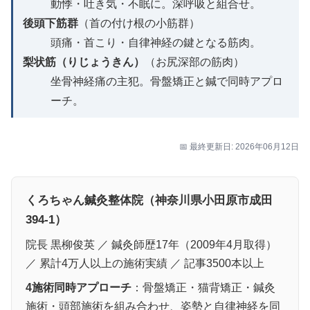
動悸・吐き気・不眠に。深呼吸と組合せ。
後頭下筋群
（首の付け根の小筋群）
頭痛・首こり・自律神経の鍵となる筋肉。
梨状筋（りじょうきん）
（お尻深部の筋肉）
坐骨神経痛の主犯。骨盤矯正と鍼で同時アプロ
ーチ。
📅 最終更新日: 2026年06月12日
くろちゃん鍼灸整体院（神奈川県小田原市成田
394-1）
院長 黒柳俊英 ／ 鍼灸師歴17年（2009年4月取得）
／ 累計4万人以上の施術実績 ／ 記事3500本以上
4施術同時アプローチ
：骨盤矯正・猫背矯正・鍼灸
施術・頭部施術を組み合わせ、姿勢と自律神経を同