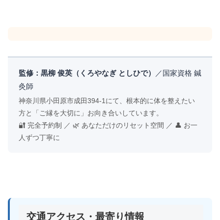
監修：黒柳 俊英（くろやなぎ としひで）
／国家資格 鍼
灸師
神奈川県小田原市成田394-1にて、根本的に体を整えたい
方と「ご縁を大切に」お向き合いしています。
🔐 完全予約制 ／ 🌿 あなただけのリセット空間 ／ 👤 お一
人ずつ丁寧に
交通アクセス・最寄り情報