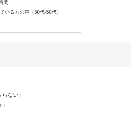
質問
いる方の声（30代-50代）
入らない」
る」