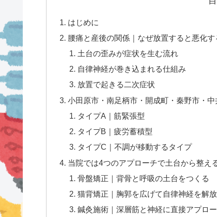
目
はじめに
腰痛と産後の関係｜なぜ放置すると悪化す
土台の歪みが症状を生む流れ
自律神経が巻き込まれる仕組み
放置で起きる二次症状
小田原市・南足柄市・開成町・秦野市・中
タイプA｜筋緊張型
タイプB｜疲労蓄積型
タイプC｜不調が移動するタイプ
当院では4つのアプローチで土台から整え
骨盤矯正｜背骨と呼吸の土台をつくる
猫背矯正｜胸郭を広げて自律神経を解放
鍼灸施術｜深層筋と神経に直接アプロー