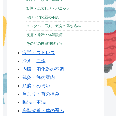
動悸・息苦しさ・パニック
胃腸・消化器の不調
メンタル・不安・気分の落ち込み
皮膚・発汗・体温調節
その他の自律神経症状
疲労・ストレス
冷え・血流
内臓・消化器の不調
鍼灸・施術案内
頭痛・めまい
肩こり・首の痛み
睡眠・不眠
姿勢改善・体の歪み