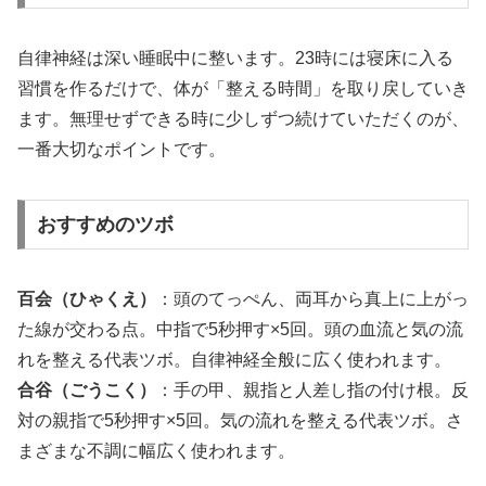
自律神経は深い睡眠中に整います。23時には寝床に入る
習慣を作るだけで、体が「整える時間」を取り戻していき
ます。無理せずできる時に少しずつ続けていただくのが、
一番大切なポイントです。
おすすめのツボ
百会（ひゃくえ）
：頭のてっぺん、両耳から真上に上がっ
た線が交わる点。中指で5秒押す×5回。頭の血流と気の流
れを整える代表ツボ。自律神経全般に広く使われます。
合谷（ごうこく）
：手の甲、親指と人差し指の付け根。反
対の親指で5秒押す×5回。気の流れを整える代表ツボ。さ
まざまな不調に幅広く使われます。