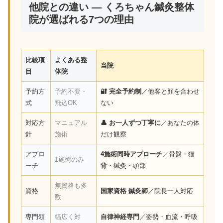
他院との違い — くろちゃん鍼灸整体
院が選ばれる7つの理由
比較項
よくある整
当院
目
体院
予約方
予約不要・
🔐 完全予約制
／他客と顔を合わせ
式
飛込OK
ない
対応方
マニュアル
👤 お一人ずつ丁寧に
／あなたの体
針
施術
だけ観察
アプロ
4施術同時アプローチ
／骨盤・猫
1施術のみ
ーチ
背・鍼灸・頭部
無資格も多
資格
国家資格 鍼灸師
／院長一人対応
数
専門領
幅広く対
自律神経専門
／姿勢・血流・呼吸