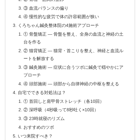
③ 血流バランスの偏り
④ 慢性的な疲労で体の許容範囲が狭い
くろちゃん鍼灸整体院の4施術アプローチ
① 骨盤矯正 — 骨盤を整え、全身の血流と神経の土
台を作る
② 猫背矯正 — 猫背・首こりを整え、神経と血流ル
ートを解放する
③ 鍼灸施術 — 症状に合うツボに鍼灸で穏やかにア
プローチ
④ 頭部施術 — 頭部から自律神経の中枢を整える
自宅でできる対処法は？
① 首回しと肩甲骨ストレッチ（各10回）
② 深呼吸（4秒吸って8秒吐く×10回）
③ 23時就寝のリズム
おすすめのツボ
いつ来院すべき？