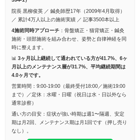
院長 黒柳俊英 ／ 鍼灸師歴17年（2009年4月取得）
／ 累計4万人以上の施術実績 ／ 記事3500本以上
4施術同時アプローチ
：骨盤矯正・猫背矯正・鍼灸
施術・頭部施術を組み合わせ、姿勢と自律神経を同
時に整えます。
📊
3ヶ月以上継続して通われている方が41.7%、6ヶ
月以上のメンテナンス層が31.7%、平均継続期間は
4.0ヶ月です。
営業時間：9:00-19:00（最終受付18:00／施術19:00
まで）／定休：水曜・日曜（祝日は水・日以外なら
通常診察）
通い方の目安：症状が強い時期は週1〜隔週、安定
期は月2回、メンテナンス期は月1回です（押し売り
なし）。