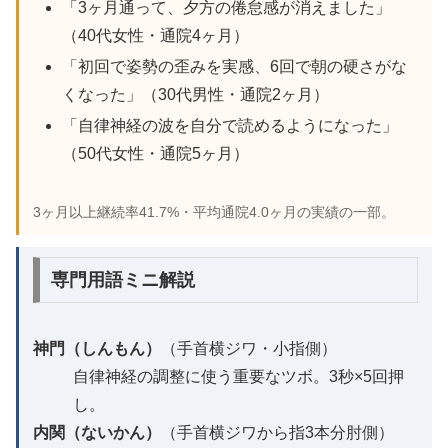
「3ヶ月通って、夕方の倦怠感が消えました」
（40代女性・通院4ヶ月）
「初回で姿勢の歪みを実感、6回で朝の硬さがな
くなった」（30代男性・通院2ヶ月）
「自律神経の波を自分で読めるようになった」
（50代女性・通院5ヶ月）
3ヶ月以上継続率41.7%・平均通院4.0ヶ月の実績の一部。
専門用語ミニ解説
神門（しんもん）
（手首横ジワ・小指側）
自律神経の調整に使う重要なツボ。3秒×5回押
し。
内関（ないかん）
（手首横ジワから指3本分肘側）