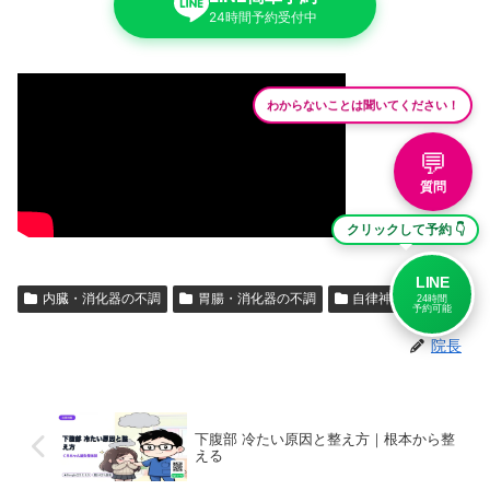
24時間予約受付中
わからないことは聞いてください！
💬
質問
クリックして予約 👇
LINE
内臓・消化器の不調
胃腸・消化器の不調
自律神経
24時間
予約可能
院長
下腹部 冷たい原因と整え方｜根本から整
える