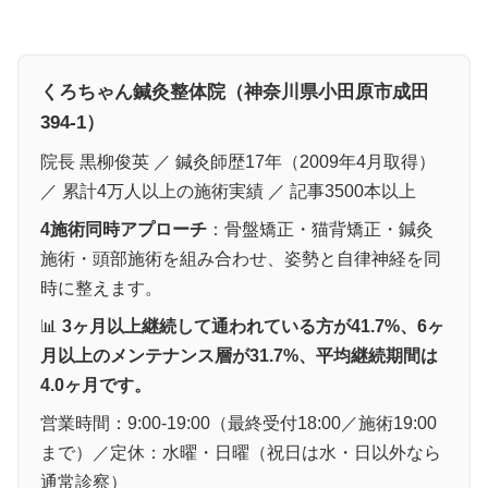
くろちゃん鍼灸整体院（神奈川県小田原市成田
394-1）
院長 黒柳俊英 ／ 鍼灸師歴17年（2009年4月取得）
／ 累計4万人以上の施術実績 ／ 記事3500本以上
4施術同時アプローチ
：骨盤矯正・猫背矯正・鍼灸
施術・頭部施術を組み合わせ、姿勢と自律神経を同
時に整えます。
📊
3ヶ月以上継続して通われている方が41.7%、6ヶ
月以上のメンテナンス層が31.7%、平均継続期間は
4.0ヶ月です。
営業時間：9:00-19:00（最終受付18:00／施術19:00
まで）／定休：水曜・日曜（祝日は水・日以外なら
通常診察）