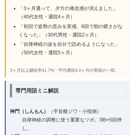
「3ヶ月通って、夕方の倦怠感が消えました」
（40代女性・通院4ヶ月）
「初回で姿勢の歪みを実感、6回で朝の硬さがな
くなった」（30代男性・通院2ヶ月）
「自律神経の波を自分で読めるようになった」
（50代女性・通院5ヶ月）
3ヶ月以上継続率41.7%・平均通院4.0ヶ月の実績の一部。
専門用語ミニ解説
神門（しんもん）
（手首横ジワ・小指側）
自律神経の調整に使う重要なツボ。3秒×5回押
し。