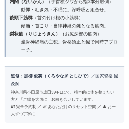
内関（ないかん）
（手首横ジワから指3本分肘側）
動悸・吐き気・不眠に。深呼吸と組合せ。
後頭下筋群
（首の付け根の小筋群）
頭痛・首こり・自律神経の鍵となる筋肉。
梨状筋（りじょうきん）
（お尻深部の筋肉）
坐骨神経痛の主犯。骨盤矯正と鍼で同時アプロ
ーチ。
監修：黒柳 俊英（くろやなぎ としひで）
／国家資格 鍼
灸師
神奈川県小田原市成田394-1にて、根本的に体を整えたい
方と「ご縁を大切に」お向き合いしています。
🔐 完全予約制 ／ 🌿 あなただけのリセット空間 ／ 👤 お一
人ずつ丁寧に