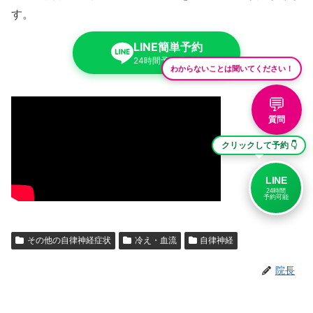
す。
LINE簡単予約
24時間予約受付中
わからないことは聞いてください！
💬
質問
クリックして予約 👇
LINE
24時間
予約可能
その他の自律神経症状
冷え・血流
自律神経
院長