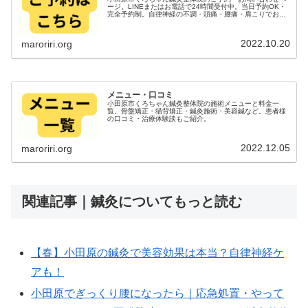
ージ。LINEまたはお電話で24時間受付中。当日予約OK・
完全予約制。自律神経の不調・頭痛・腰痛・肩こりでお悩
みの方、まずはまずはご連絡、メッセージを送ってくださ
い。
2022.10.20
maroriri.org
メニュー・口コミ
小田原市くろちゃん鍼灸整体院の施術メニューと料金一
覧。骨盤矯正・猫背矯正・鍼灸施術・美容鍼など。患者様
の口コミ・治療体験談もご紹介。
2022.12.05
maroriri.org
関連記事｜鍼灸についてもっと読む
【春】小田原の鍼灸で美容効果は本当？自律神経ケ
アも！
小田原でぎっくり腰になったら｜応急処置・やって