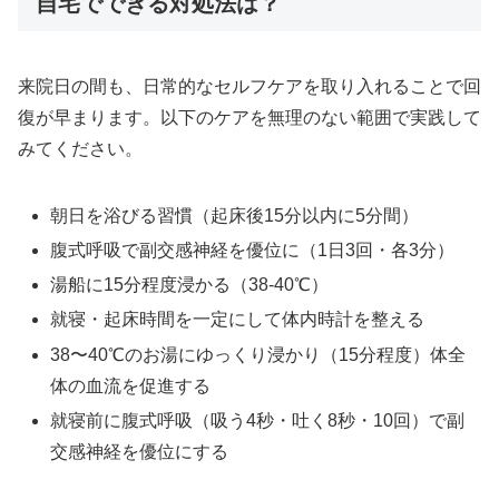
自宅でできる対処法は？
来院日の間も、日常的なセルフケアを取り入れることで回
復が早まります。以下のケアを無理のない範囲で実践して
みてください。
朝日を浴びる習慣（起床後15分以内に5分間）
腹式呼吸で副交感神経を優位に（1日3回・各3分）
湯船に15分程度浸かる（38-40℃）
就寝・起床時間を一定にして体内時計を整える
38〜40℃のお湯にゆっくり浸かり（15分程度）体全
体の血流を促進する
就寝前に腹式呼吸（吸う4秒・吐く8秒・10回）で副
交感神経を優位にする