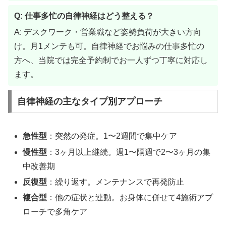
Q: 仕事多忙の自律神経はどう整える？
A: デスクワーク・営業職など姿勢負荷が大きい方向
け。月1メンテも可。自律神経でお悩みの仕事多忙の
方へ、当院では完全予約制でお一人ずつ丁寧に対応し
ます。
自律神経の主なタイプ別アプローチ
急性型
：突然の発症。1〜2週間で集中ケア
慢性型
：3ヶ月以上継続。週1〜隔週で2〜3ヶ月の集
中改善期
反復型
：繰り返す。メンテナンスで再発防止
複合型
：他の症状と連動。お身体に併せて4施術アプ
ローチで多角ケア