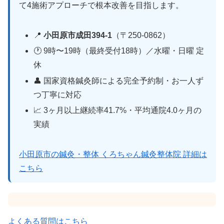
て4施術アプローチで根本改善を目指します。
📍
小田原市成田394-1
（〒250-0862）
🕐 9時〜19時（最終受付18時）／水曜・日曜 定
休
👤 国家資格鍼灸師による完全予約制・お一人ず
つ丁寧に対応
📈 3ヶ月以上継続率41.7%・平均通院4.0ヶ月の
実績
小田原市の鍼灸・整体 くろちゃん鍼灸整体院 詳細は
こちら
よくある質問はこちら