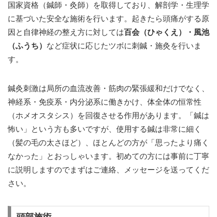
国家資格（鍼師・灸師）を取得しており、解剖学・生理学
に基づいた安全な施術を行います。起きたら頭痛がする原
因と自律神経の整え方に対しては
百会（ひゃくえ）・風池
（ふうち）
など症状に応じたツボに刺鍼・施灸を行いま
す。
鍼灸刺激は局所の血流改善・筋肉の緊張緩和だけでなく、
神経系・免疫系・内分泌系に働きかけ、体全体の恒常性
（ホメオスタシス）を回復させる作用があります。「鍼は
怖い」という方も多いですが、使用する鍼は非常に細く
（髪の毛の太さほど）、ほとんどの方が「思ったより痛く
なかった」とおっしゃいます。初めての方には事前に丁寧
に説明しますのでまずはご連絡、メッセージを送ってくだ
さい。
頭部施術