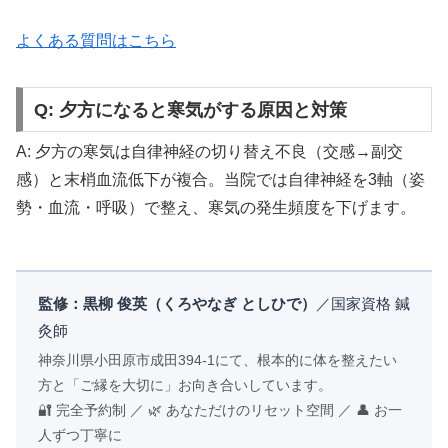
よくある質問はこちら
Q: 夕方になると寒気がする原因と対策
A: 夕方の寒気は自律神経の切り替え不良（交感→副交
感）と末梢血流低下が複合。当院では自律神経を3軸（姿
勢・血流・呼吸）で整え、寒気の発生頻度を下げます。
監修：黒柳 俊英（くろやなぎ としひで）
／国家資格 鍼
灸師
神奈川県小田原市成田394-1にて、根本的に体を整えたい
方と「ご縁を大切に」お向き合いしています。
🔐 完全予約制 ／ 🌿 あなただけのリセット空間 ／ 👤 お一
人ずつ丁寧に