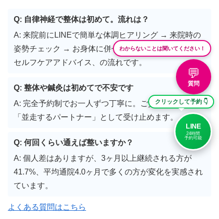
Q: 自律神経で整体は初めて。流れは？
A: 来院前にLINEで簡単な体調ヒアリング → 来院時の
わからないことは聞いてください！
姿勢チェック → お身体に併せて4施術アプローチ →
セルフケアアドバイス、の流れです。
💬
質問
Q: 整体や鍼灸は初めてで不安です
クリックして予約 👇
A: 完全予約制でお一人ずつ丁寧に。ご質問も気軽に
「並走するパートナー」として受け止めます。
LINE
24時間
予約可能
Q: 何回くらい通えば整いますか？
A: 個人差はありますが、3ヶ月以上継続される方が
41.7%、平均通院4.0ヶ月で多くの方が変化を実感され
ています。
よくある質問はこちら