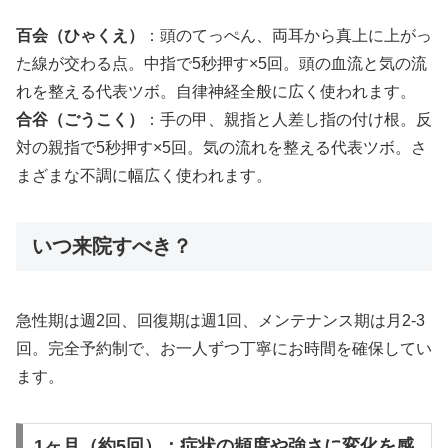
百会（ひゃくえ）
：頭のてっぺん、両耳から真上に上がっ
た線が交わる点。中指で5秒押す×5回。頭の血流と気の流
れを整える代表ツボ。自律神経全般に広く使われます。
合谷（ごうこく）
：手の甲、親指と人差し指の付け根。反
対の親指で5秒押す×5回。気の流れを整える代表ツボ。さ
まざまな不調に幅広く使われます。
いつ来院すべき？
急性期は週2回、回復期は週1回、メンテナンス期は月2-3
回。完全予約制で、お一人ずつ丁寧にお時間を確保してい
ます。
1ヶ月（約5回）：症状の頻度や強さに変化を感