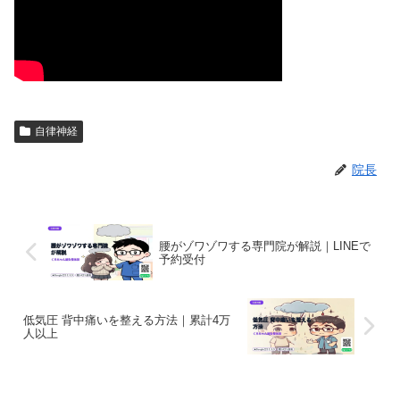
自律神経
院長
腰がゾワゾワする専門院が解説｜LINEで
予約受付
低気圧 背中痛いを整える方法｜累計4万
人以上