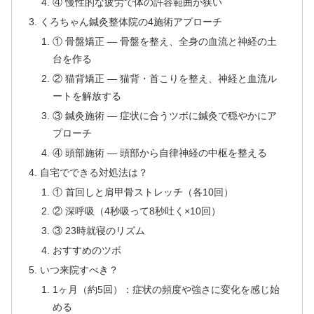
④ 慢性的な疲労で体の許容範囲が狭い
くろちゃん鍼灸整体院の4施術アプローチ
① 骨盤矯正 — 骨盤を整え、全身の血流と神経の土
台を作る
② 猫背矯正 — 猫背・首こりを整え、神経と血流ル
ートを解放する
③ 鍼灸施術 — 症状に合うツボに鍼灸で穏やかにア
プローチ
④ 頭部施術 — 頭部から自律神経の中枢を整える
自宅でできる対処法は？
① 首回しと肩甲骨ストレッチ（各10回）
② 深呼吸（4秒吸って8秒吐く×10回）
③ 23時就寝のリズム
おすすめのツボ
いつ来院すべき？
1ヶ月（約5回）：症状の頻度や強さに変化を感じ始
める