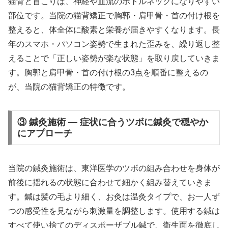
猫背と首こりは、神経や血流のボトルネックになりやすい
部位です。当院の猫背矯正で胸郭・肩甲骨・首の付け根を
整えると、体全体に酸素と栄養が届きやすくなります。長
年のスマホ・パソコン姿勢で生まれた歪みを、繰り返し整
えることで「正しい姿勢が楽な状態」を取り戻していきま
す。胸郭と肩甲骨・首の付け根の3点を順番に整えるの
が、当院の猫背矯正の特徴です。
③ 鍼灸施術 — 症状に合うツボに鍼灸で穏やか
にアプローチ
当院の鍼灸施術は、東洋医学のツボの組み合わせを身体が
前後に揺れるの状態に合わせて細かく組み替えていきま
す。鍼は髪の毛より細く、お灸は温灸タイプで、お一人ず
つの感受性を見ながら刺激量を調整します。使用する鍼は
すべて使い捨てのディスポーザブル鍼で、衛生面を徹底し