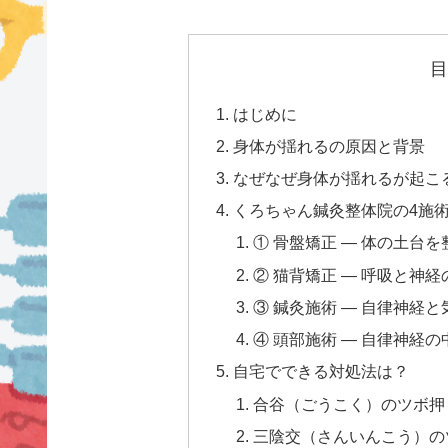
目
はじめに
身体が揺れるの原因と背景
なぜなぜ身体が揺れるが起こ
くろちゃん鍼灸整体院の4施
① 骨盤矯正 — 体の土台を
② 猫背矯正 — 呼吸と神
③ 鍼灸施術 — 自律神経
④ 頭部施術 — 自律神経
自宅でできる対処法は？
合谷（ごうこく）のツボ押
三陰交（さんいんこう）の