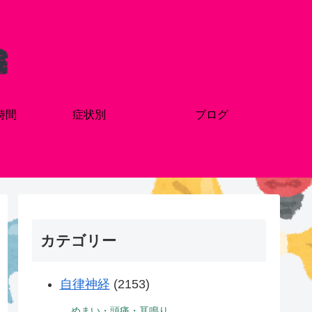
時間
症状別
ブログ
カテゴリー
自律神経
(2153)
めまい・頭痛・耳鳴り