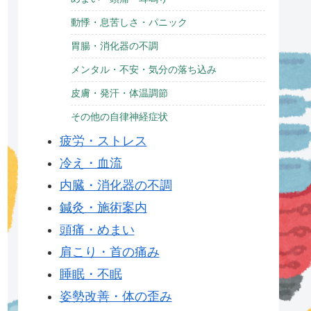
動悸・息苦しさ・パニック
胃腸・消化器の不調
メンタル・不安・気分の落ち込み
皮膚・発汗・体温調節
その他の自律神経症状
疲労・ストレス
冷え・血流
内臓・消化器の不調
鍼灸・施術案内
頭痛・めまい
肩こり・首の痛み
睡眠・不眠
姿勢改善・体の歪み