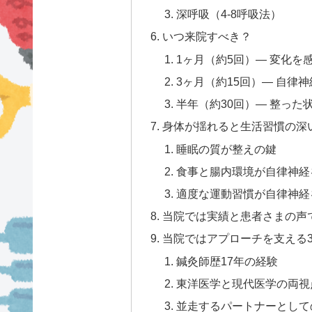
深呼吸（4-8呼吸法）
いつ来院すべき？
1ヶ月（約5回）— 変化を
3ヶ月（約15回）— 自律
半年（約30回）— 整っ
身体が揺れると生活習慣の深
睡眠の質が整えの鍵
食事と腸内環境が自律神経
適度な運動習慣が自律神経
当院では実績と患者さまの声
当院ではアプローチを支える
鍼灸師歴17年の経験
東洋医学と現代医学の両視
並走するパートナーとして