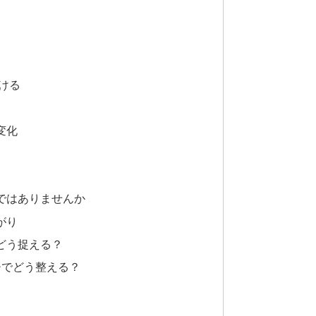
ける
変化
ではありませんか
がり
どう捉える？
チでどう整える？