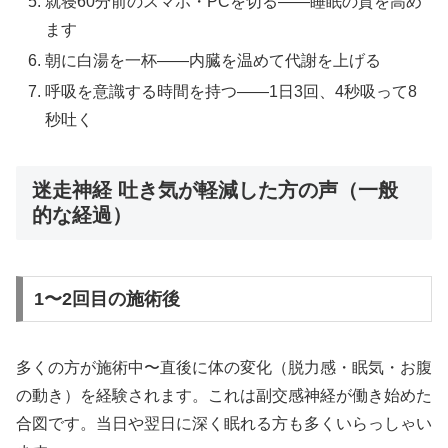
就寝60分前のスマホ・PCを切る——睡眠の質を高め
ます
朝に白湯を一杯——内臓を温めて代謝を上げる
呼吸を意識する時間を持つ——1日3回、4秒吸って8
秒吐く
迷走神経 吐き気が軽減した方の声（一般
的な経過）
1〜2回目の施術後
多くの方が施術中〜直後に体の変化（脱力感・眠気・お腹
の動き）を経験されます。これは副交感神経が働き始めた
合図です。当日や翌日に深く眠れる方も多くいらっしゃい