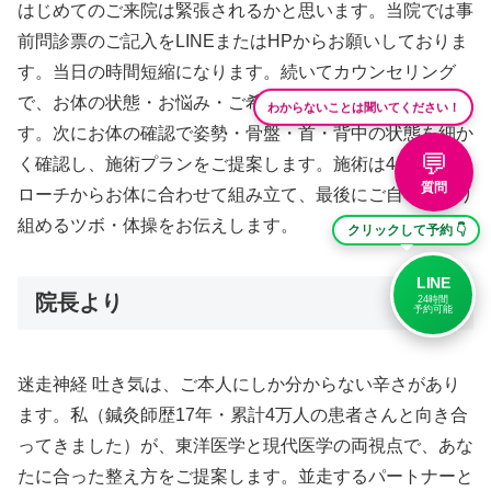
はじめてのご来院は緊張されるかと思います。当院では事
前問診票のご記入をLINEまたはHPからお願いしておりま
す。当日の時間短縮になります。続いてカウンセリング
で、お体の状態・お悩み・ご希望のゴールを丁寧に伺いま
わからないことは聞いてください！
す。次にお体の確認で姿勢・骨盤・首・背中の状態を細か
💬
く確認し、施術プランをご提案します。施術は4つのアプ
質問
ローチからお体に合わせて組み立て、最後にご自宅で取り
組めるツボ・体操をお伝えします。
クリックして予約 👇
LINE
院長より
24時間
予約可能
迷走神経 吐き気は、ご本人にしか分からない辛さがあり
ます。私（鍼灸師歴17年・累計4万人の患者さんと向き合
ってきました）が、東洋医学と現代医学の両視点で、あな
たに合った整え方をご提案します。並走するパートナーと