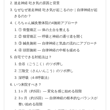
迷走神経 吐き気の原因と背景
なぜなぜ迷走神経 吐き気が起こるのか｜自律神経が起
きるのか？
くろちゃん鍼灸整体院の4施術アプローチ
① 骨盤矯正 — 体の土台を整える
② 猫背矯正 — 呼吸と神経の通り道を開く
③ 鍼灸施術 — 自律神経と気血の流れにアプローチ
④ 頭部施術 — 自律神経の中枢を緩める
自宅でできる対処法は？
合谷（ごうこく）のツボ押し
三陰交（さんいんこう）のツボ押し
深呼吸（4-8呼吸法）
いつ来院すべき？
1ヶ月（約5回）— 変化を感じ始める段階
3ヶ月（約15回）— 自律神経の根本的なバランスが
整い始める段階