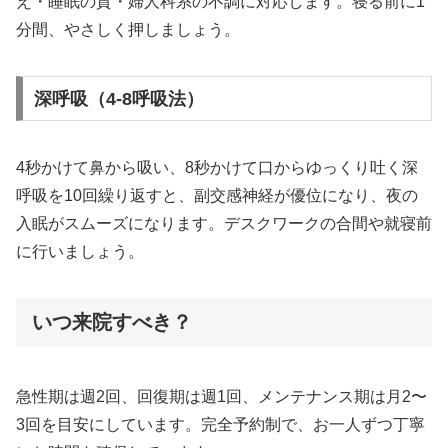
え・睡眠の質・婦人科系の不調に対応します。寝る前に1
分間、やさしく押しましょう。
深呼吸（4-8呼吸法）
4秒かけて鼻から吸い、8秒かけて口からゆっくり吐く深
呼吸を10回繰り返すと、副交感神経が優位になり、夜の
入眠がスムーズになります。デスクワークの合間や就寝前
に行いましょう。
いつ来院すべき？
急性期は週2回、回復期は週1回、メンテナンス期は月2〜
3回を目安にしています。完全予約制で、お一人ずつ丁寧